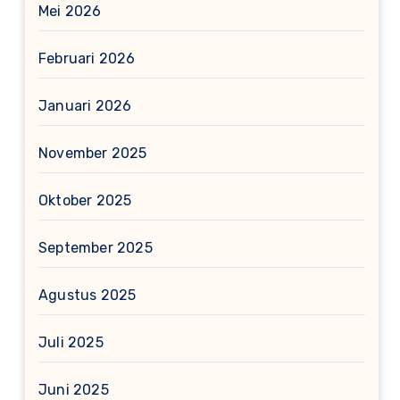
Mei 2026
Februari 2026
Januari 2026
November 2025
Oktober 2025
September 2025
Agustus 2025
Juli 2025
Juni 2025