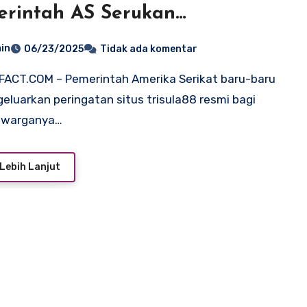
rintah AS Serukan
aspadaan untuk Warganya di
in
06/23/2025
Tidak ada komentar
r Tengah
geluarkan peringatan situs trisula88 resmi bagi
h warganya…
Lebih Lanjut