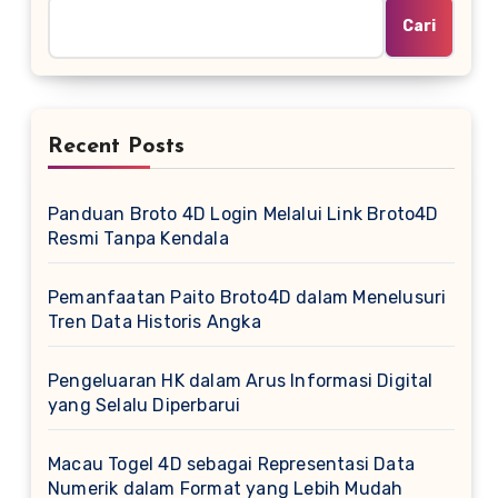
Cari
Recent Posts
Panduan Broto 4D Login Melalui Link Broto4D
Resmi Tanpa Kendala
Pemanfaatan Paito Broto4D dalam Menelusuri
Tren Data Historis Angka
Pengeluaran HK dalam Arus Informasi Digital
yang Selalu Diperbarui
Macau Togel 4D sebagai Representasi Data
Numerik dalam Format yang Lebih Mudah