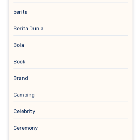
berita
Berita Dunia
Bola
Book
Brand
Camping
Celebrity
Ceremony