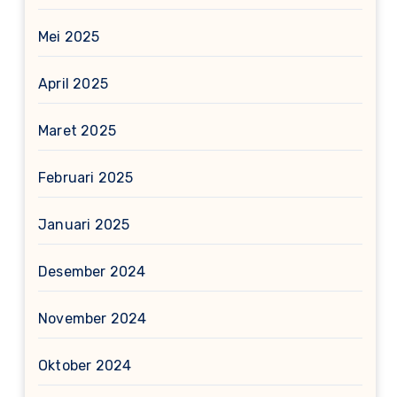
Mei 2025
April 2025
Maret 2025
Februari 2025
Januari 2025
Desember 2024
November 2024
Oktober 2024