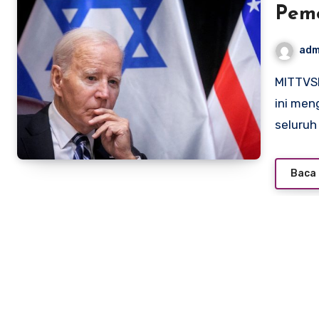
Peme
Kew
adm
Timu
MITTVSFACT.COM – Pemerintah Amerika Serikat baru-baru
ini men
seluru
Baca 