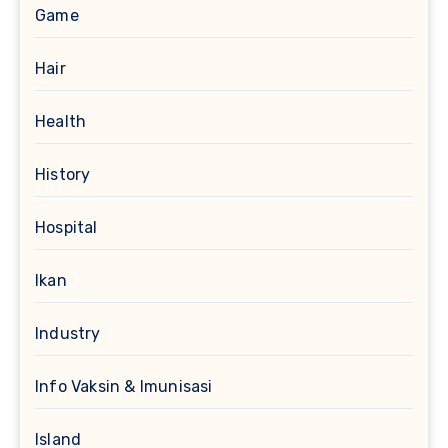
Game
Hair
Health
History
Hospital
Ikan
Industry
Info Vaksin & Imunisasi
Island