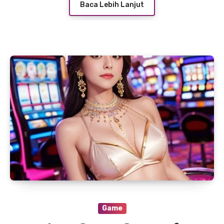
Baca Lebih Lanjut
Game