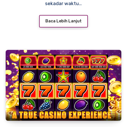
sekadar waktu…
Baca Lebih Lanjut