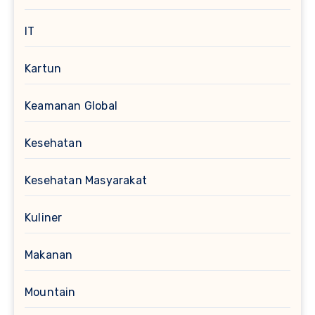
IT
Kartun
Keamanan Global
Kesehatan
Kesehatan Masyarakat
Kuliner
Makanan
Mountain