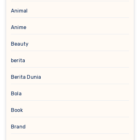
Animal
Anime
Beauty
berita
Berita Dunia
Bola
Book
Brand