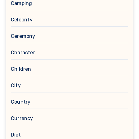
Camping
Celebrity
Ceremony
Character
Children
City
Country
Currency
Diet