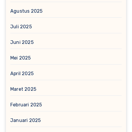
Agustus 2025
Juli 2025
Juni 2025
Mei 2025
April 2025
Maret 2025
Februari 2025
Januari 2025