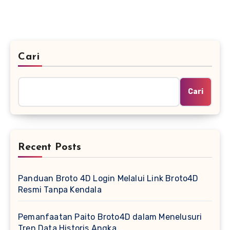
Cari
Cari
Recent Posts
Panduan Broto 4D Login Melalui Link Broto4D
Resmi Tanpa Kendala
Pemanfaatan Paito Broto4D dalam Menelusuri
Tren Data Historis Angka