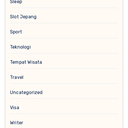
Sleep
Slot Jepang
Sport
Teknologi
Tempat Wisata
Travel
Uncategorized
Visa
Writer