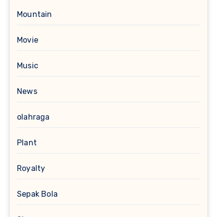
Mountain
Movie
Music
News
olahraga
Plant
Royalty
Sepak Bola