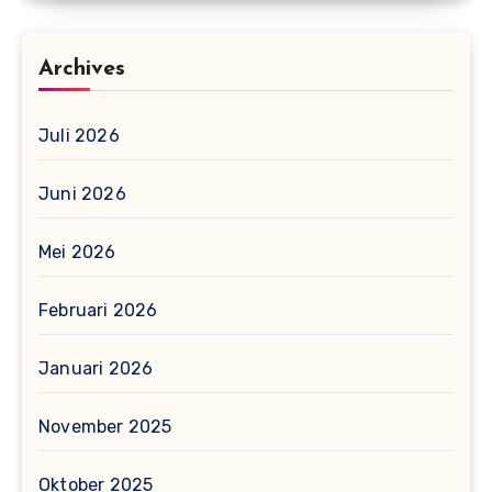
Archives
Juli 2026
Juni 2026
Mei 2026
Februari 2026
Januari 2026
November 2025
Oktober 2025