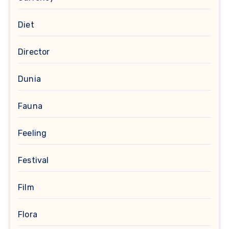
Diet
Director
Dunia
Fauna
Feeling
Festival
Film
Flora