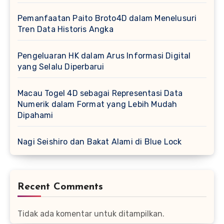
Pemanfaatan Paito Broto4D dalam Menelusuri
Tren Data Historis Angka
Pengeluaran HK dalam Arus Informasi Digital
yang Selalu Diperbarui
Macau Togel 4D sebagai Representasi Data
Numerik dalam Format yang Lebih Mudah
Dipahami
Nagi Seishiro dan Bakat Alami di Blue Lock
Recent Comments
Tidak ada komentar untuk ditampilkan.