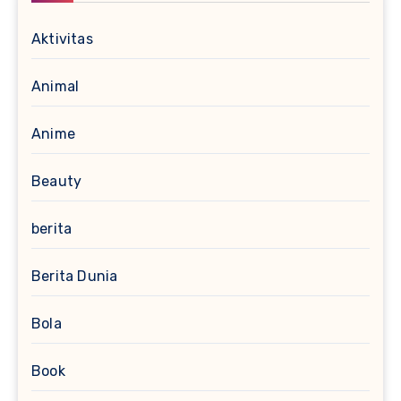
Aktivitas
Animal
Anime
Beauty
berita
Berita Dunia
Bola
Book