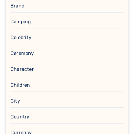
Brand
Camping
Celebrity
Ceremony
Character
Children
City
Country
Currency