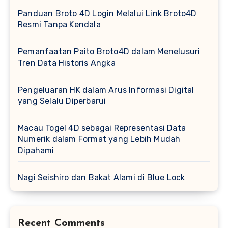
Panduan Broto 4D Login Melalui Link Broto4D
Resmi Tanpa Kendala
Pemanfaatan Paito Broto4D dalam Menelusuri
Tren Data Historis Angka
Pengeluaran HK dalam Arus Informasi Digital
yang Selalu Diperbarui
Macau Togel 4D sebagai Representasi Data
Numerik dalam Format yang Lebih Mudah
Dipahami
Nagi Seishiro dan Bakat Alami di Blue Lock
Recent Comments