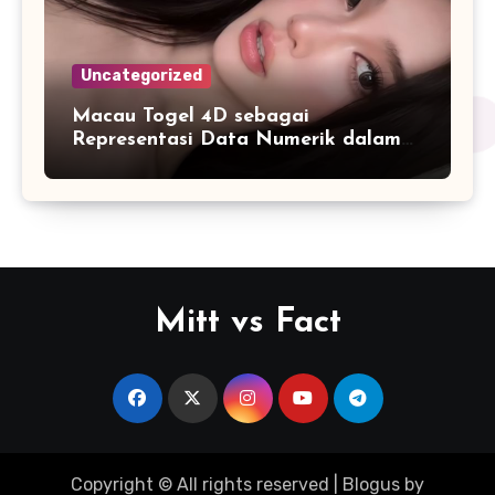
Uncategorized
Macau Togel 4D sebagai
Representasi Data Numerik dalam
Format yang Lebih Mudah Dipahami
Mitt vs Fact
Copyright © All rights reserved
|
Blogus
by