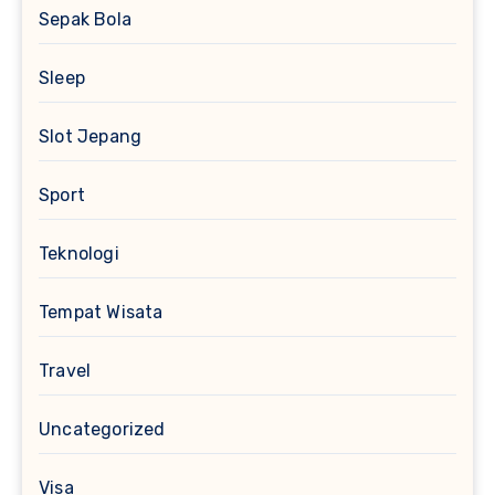
Sepak Bola
Sleep
Slot Jepang
Sport
Teknologi
Tempat Wisata
Travel
Uncategorized
Visa