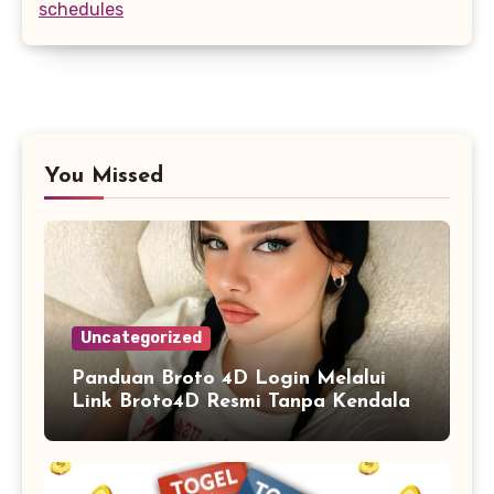
schedules
You Missed
Uncategorized
Panduan Broto 4D Login Melalui
Link Broto4D Resmi Tanpa Kendala