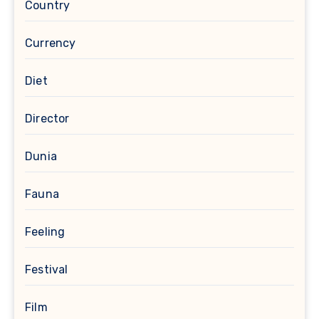
Country
Currency
Diet
Director
Dunia
Fauna
Feeling
Festival
Film