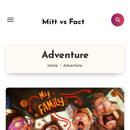
Lewati
ke
konten
Mitt vs Fact
Adventure
Home
Adventure