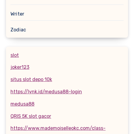
Writer
Zodiac
slot
joker123
situs slot depo 10k
https://lynk.id/medusa88-login
medusa88
QRIS 5K slot gacor
https://www.mademoiselleokc.com/class-