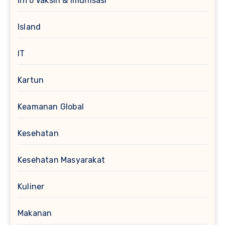
Info Vaksin & Imunisasi
Island
IT
Kartun
Keamanan Global
Kesehatan
Kesehatan Masyarakat
Kuliner
Makanan