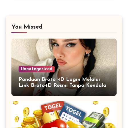
You Missed
Uncategorized
Panduan Broto 4D Login Melalui
Link Broto4D Resmi Tanpa Kendala