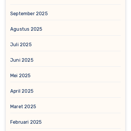
September 2025
Agustus 2025
Juli 2025
Juni 2025
Mei 2025
April 2025
Maret 2025
Februari 2025