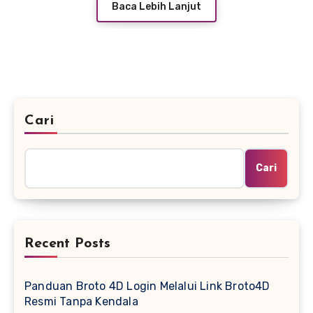
Baca Lebih Lanjut
Cari
Cari
Recent Posts
Panduan Broto 4D Login Melalui Link Broto4D
Resmi Tanpa Kendala