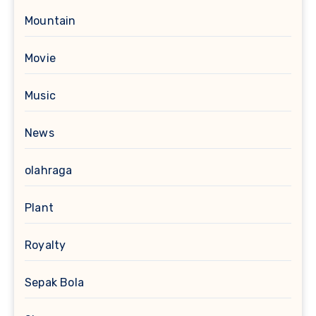
Mountain
Movie
Music
News
olahraga
Plant
Royalty
Sepak Bola