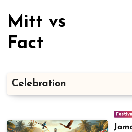
Lewati
ke
Mitt vs
konten
Fact
Celebration
Festiva
Jama