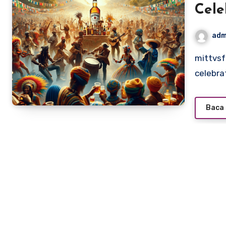
Cele
adm
mittvsfact.com – The Jamaica Rum Festival is a vibrant
celebra
Baca 