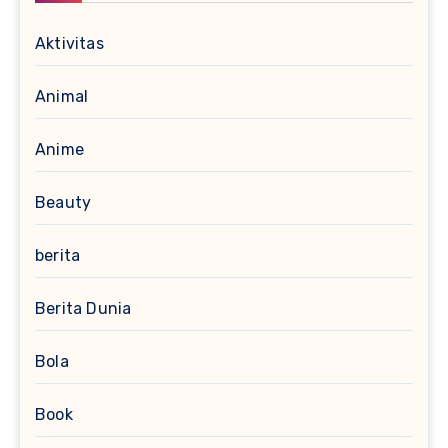
Aktivitas
Animal
Anime
Beauty
berita
Berita Dunia
Bola
Book