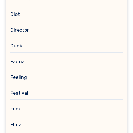
Diet
Director
Dunia
Fauna
Feeling
Festival
Film
Flora