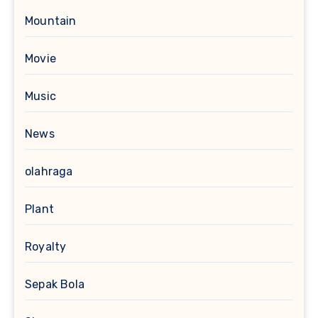
Mountain
Movie
Music
News
olahraga
Plant
Royalty
Sepak Bola