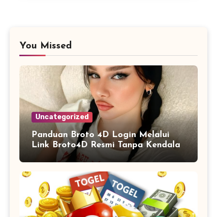
You Missed
Uncategorized
Panduan Broto 4D Login Melalui
Link Broto4D Resmi Tanpa Kendala