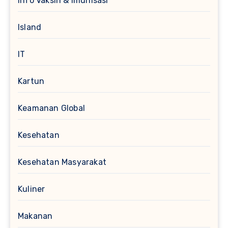
Info Vaksin & Imunisasi
Island
IT
Kartun
Keamanan Global
Kesehatan
Kesehatan Masyarakat
Kuliner
Makanan