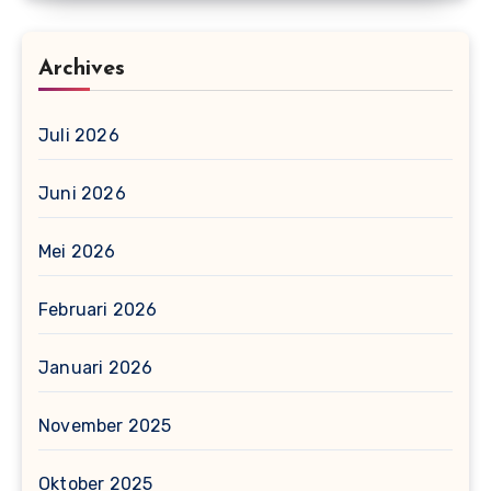
Archives
Juli 2026
Juni 2026
Mei 2026
Februari 2026
Januari 2026
November 2025
Oktober 2025