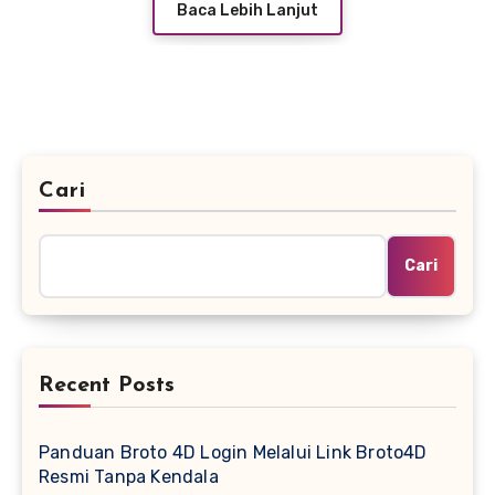
Baca Lebih Lanjut
Cari
Cari
Recent Posts
Panduan Broto 4D Login Melalui Link Broto4D
Resmi Tanpa Kendala