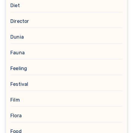
Diet
Director
Dunia
Fauna
Feeling
Festival
Film
Flora
Food