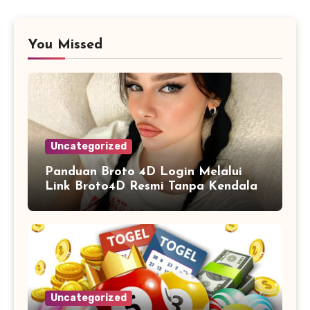
You Missed
Uncategorized
Panduan Broto 4D Login Melalui
Link Broto4D Resmi Tanpa Kendala
Uncategorized