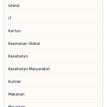
Island
IT
Kartun
Keamanan Global
Kesehatan
Kesehatan Masyarakat
Kuliner
Makanan
Mountain