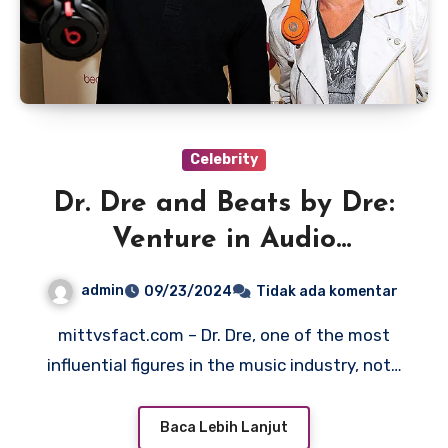
Celebrity
Dr. Dre and Beats by Dre:
Venture in Audio
Technology
admin
09/23/2024
Tidak ada komentar
mittvsfact.com – Dr. Dre, one of the most
influential figures in the music industry, not…
Baca Lebih Lanjut