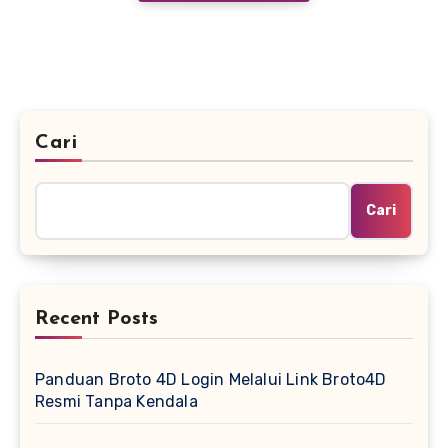
Cari
Cari
Recent Posts
Panduan Broto 4D Login Melalui Link Broto4D
Resmi Tanpa Kendala