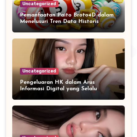
Uncategorized
Pemanfaatan Paito Broto4D dalam
Menelusuri Tren Data Historis
Angka
Uncategorized
Pengeluaran HK dalam Arus
Informasi Digital yang Selalu
Diperbarui