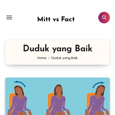
Lewati
ke
konten
Mitt vs Fact
Duduk yang Baik
Home
Duduk yang Baik