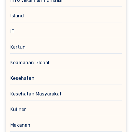
Info Vaksin & Imunisasi
Island
IT
Kartun
Keamanan Global
Kesehatan
Kesehatan Masyarakat
Kuliner
Makanan