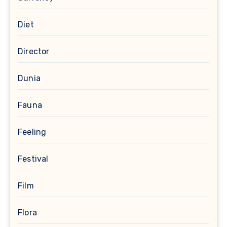
Diet
Director
Dunia
Fauna
Feeling
Festival
Film
Flora