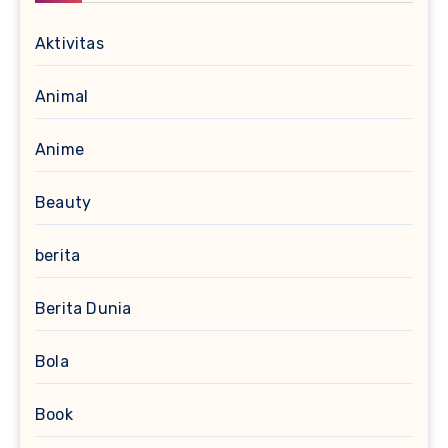
Aktivitas
Animal
Anime
Beauty
berita
Berita Dunia
Bola
Book