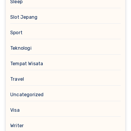
Sleep
Slot Jepang
Sport
Teknologi
Tempat Wisata
Travel
Uncategorized
Visa
Writer