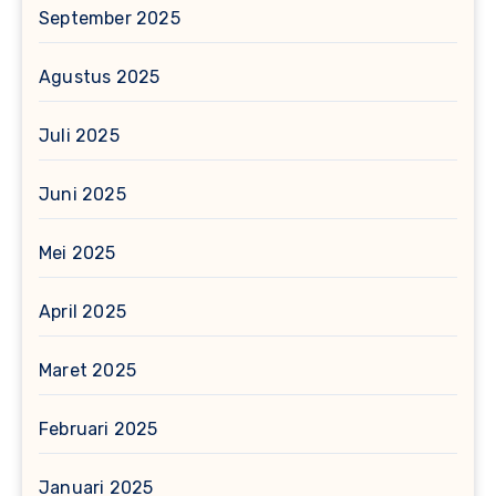
September 2025
Agustus 2025
Juli 2025
Juni 2025
Mei 2025
April 2025
Maret 2025
Februari 2025
Januari 2025