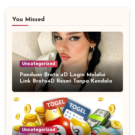
You Missed
Uncategorized
Panduan Broto 4D Login Melalui
Link Broto4D Resmi Tanpa Kendala
Uncategorized