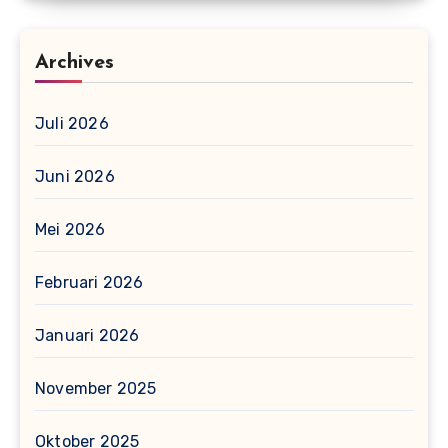
Archives
Juli 2026
Juni 2026
Mei 2026
Februari 2026
Januari 2026
November 2025
Oktober 2025