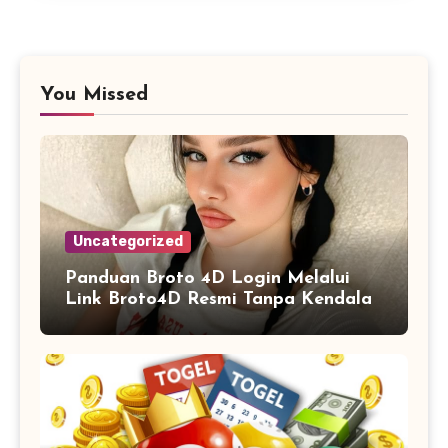
You Missed
Uncategorized
Panduan Broto 4D Login Melalui
Link Broto4D Resmi Tanpa Kendala