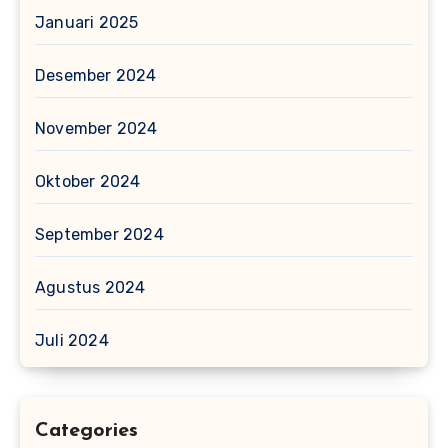
Januari 2025
Desember 2024
November 2024
Oktober 2024
September 2024
Agustus 2024
Juli 2024
Categories