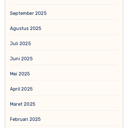
September 2025
Agustus 2025
Juli 2025
Juni 2025
Mei 2025
April 2025
Maret 2025
Februari 2025