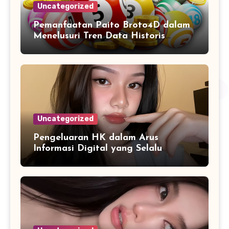
Uncategorized
Pemanfaatan Paito Broto4D dalam
Menelusuri Tren Data Historis
Angka
Uncategorized
Pengeluaran HK dalam Arus
Informasi Digital yang Selalu
Diperbarui