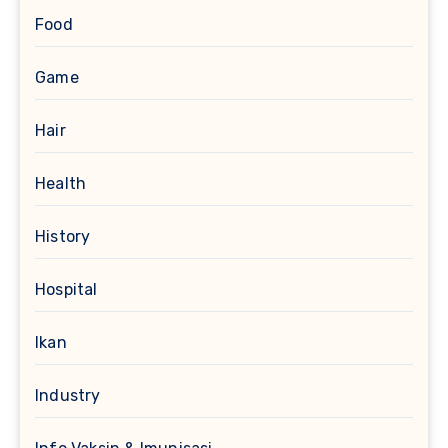
Food
Game
Hair
Health
History
Hospital
Ikan
Industry