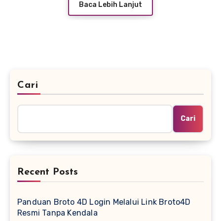
Baca Lebih Lanjut
Cari
Cari
Recent Posts
Panduan Broto 4D Login Melalui Link Broto4D
Resmi Tanpa Kendala