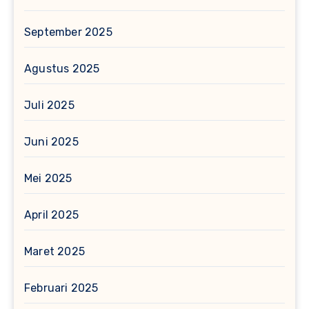
September 2025
Agustus 2025
Juli 2025
Juni 2025
Mei 2025
April 2025
Maret 2025
Februari 2025