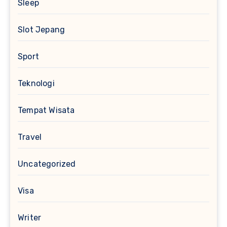
Sleep
Slot Jepang
Sport
Teknologi
Tempat Wisata
Travel
Uncategorized
Visa
Writer