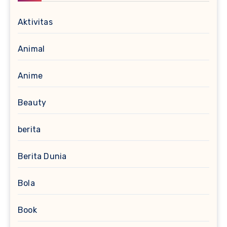
Aktivitas
Animal
Anime
Beauty
berita
Berita Dunia
Bola
Book