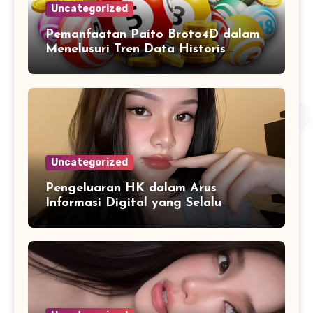
Uncategorized
Pemanfaatan Paito Broto4D dalam
Menelusuri Tren Data Historis
Angka
Uncategorized
Pengeluaran HK dalam Arus
Informasi Digital yang Selalu
Diperbarui