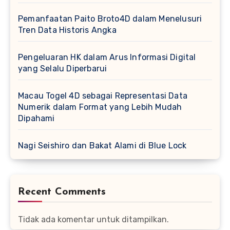
Pemanfaatan Paito Broto4D dalam Menelusuri
Tren Data Historis Angka
Pengeluaran HK dalam Arus Informasi Digital
yang Selalu Diperbarui
Macau Togel 4D sebagai Representasi Data
Numerik dalam Format yang Lebih Mudah
Dipahami
Nagi Seishiro dan Bakat Alami di Blue Lock
Recent Comments
Tidak ada komentar untuk ditampilkan.