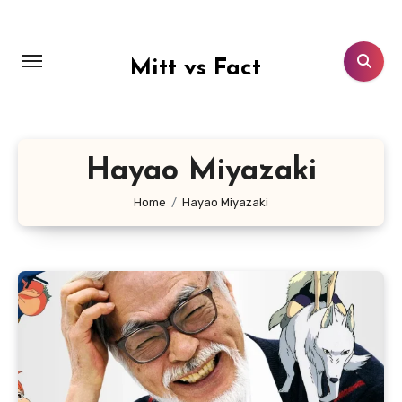
Lewati
ke
konten
Mitt vs Fact
Hayao Miyazaki
Home
Hayao Miyazaki