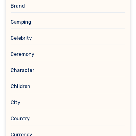
Brand
Camping
Celebrity
Ceremony
Character
Children
City
Country
Currency