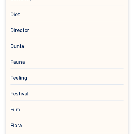
Diet
Director
Dunia
Fauna
Feeling
Festival
Film
Flora