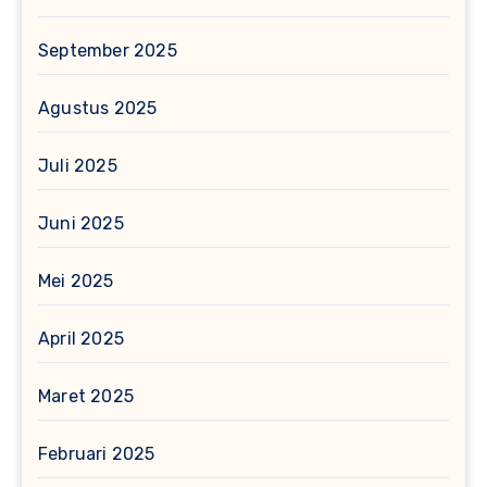
September 2025
Agustus 2025
Juli 2025
Juni 2025
Mei 2025
April 2025
Maret 2025
Februari 2025