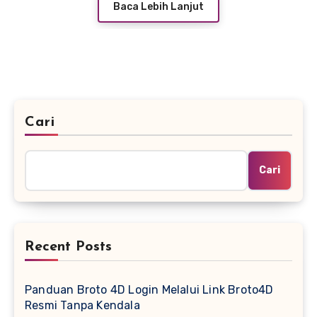
Baca Lebih Lanjut
Cari
Cari
Recent Posts
Panduan Broto 4D Login Melalui Link Broto4D
Resmi Tanpa Kendala