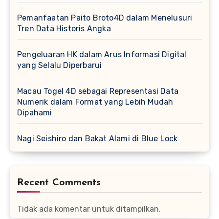
Pemanfaatan Paito Broto4D dalam Menelusuri
Tren Data Historis Angka
Pengeluaran HK dalam Arus Informasi Digital
yang Selalu Diperbarui
Macau Togel 4D sebagai Representasi Data
Numerik dalam Format yang Lebih Mudah
Dipahami
Nagi Seishiro dan Bakat Alami di Blue Lock
Recent Comments
Tidak ada komentar untuk ditampilkan.