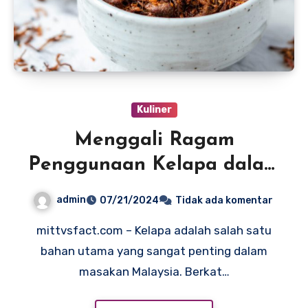
Kuliner
Menggali Ragam
Penggunaan Kelapa dalam
Kuliner Malaysia
admin
07/21/2024
Tidak ada komentar
mittvsfact.com – Kelapa adalah salah satu
bahan utama yang sangat penting dalam
masakan Malaysia. Berkat…