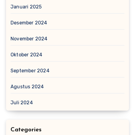
Januari 2025
Desember 2024
November 2024
Oktober 2024
September 2024
Agustus 2024
Juli 2024
Categories