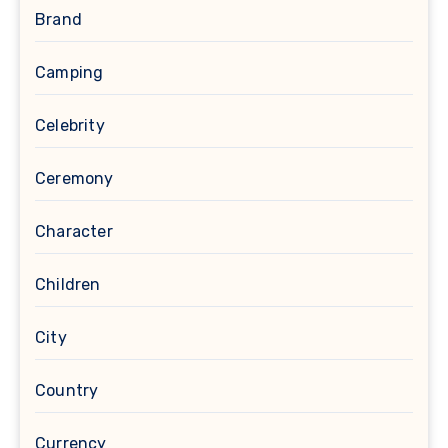
Brand
Camping
Celebrity
Ceremony
Character
Children
City
Country
Currency