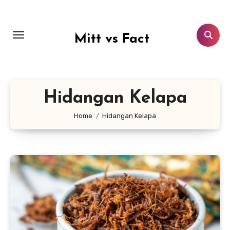
Lewati
ke
konten
Mitt vs Fact
Hidangan Kelapa
Home
Hidangan Kelapa