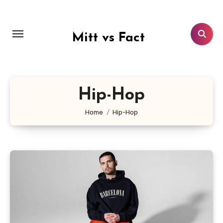
Lewati
ke
konten
Mitt vs Fact
Hip-Hop
Home
Hip-Hop