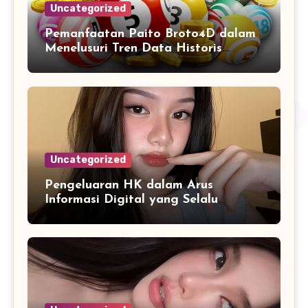
Uncategorized
Pemanfaatan Paito Broto4D dalam
Menelusuri Tren Data Historis
Angka
Uncategorized
Pengeluaran HK dalam Arus
Informasi Digital yang Selalu
Diperbarui