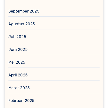
September 2025
Agustus 2025
Juli 2025
Juni 2025
Mei 2025
April 2025
Maret 2025
Februari 2025