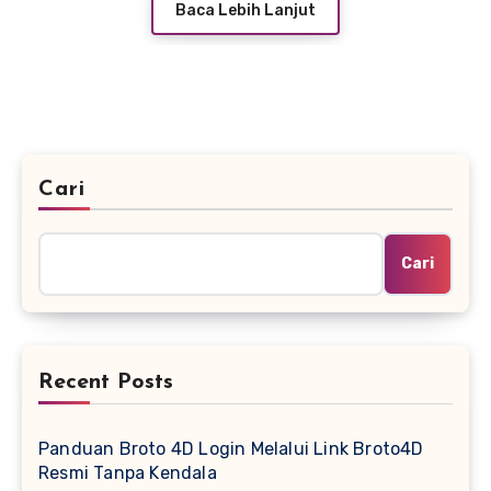
Baca Lebih Lanjut
Cari
Cari
Recent Posts
Panduan Broto 4D Login Melalui Link Broto4D
Resmi Tanpa Kendala