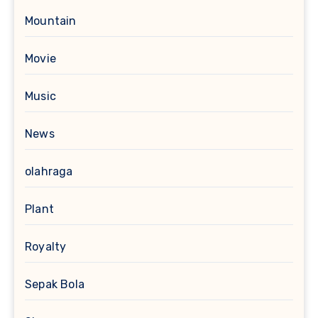
Mountain
Movie
Music
News
olahraga
Plant
Royalty
Sepak Bola