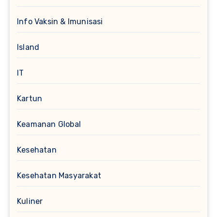
Info Vaksin & Imunisasi
Island
IT
Kartun
Keamanan Global
Kesehatan
Kesehatan Masyarakat
Kuliner