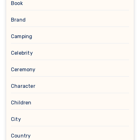
Book
Brand
Camping
Celebrity
Ceremony
Character
Children
City
Country