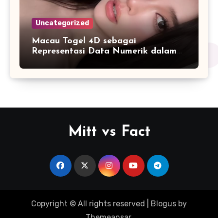
Uncategorized
Macau Togel 4D sebagai
Representasi Data Numerik dalam
Format yang Lebih Mudah Dipahami
Mitt vs Fact
Copyright © All rights reserved
|
Blogus
by
Themeansar
.