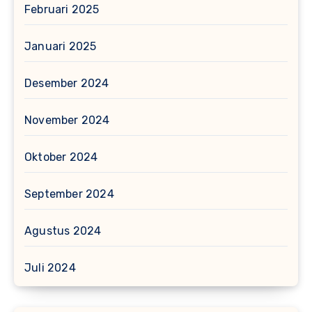
Februari 2025
Januari 2025
Desember 2024
November 2024
Oktober 2024
September 2024
Agustus 2024
Juli 2024