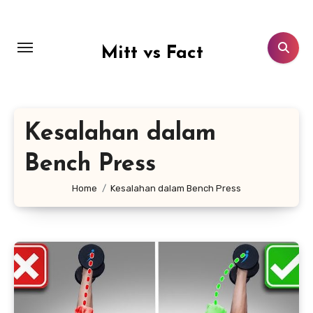
Lewati
ke
konten
Mitt vs Fact
Kesalahan dalam
Bench Press
Home
Kesalahan dalam Bench Press