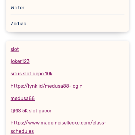
Writer
Zodiac
slot
joker123
situs slot depo 10k
https://lynk.id/medusa88-login
medusa88
QRIS 5K slot gacor
https://www.mademoiselleokc.com/class-
schedules