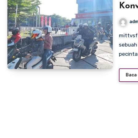
Konv
di T
adm
mittvsfact.com – Di tengah hiruk-pikuk kota Tangerang,
sebuah
pecint
Baca 