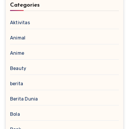
Categories
Aktivitas
Animal
Anime
Beauty
berita
Berita Dunia
Bola