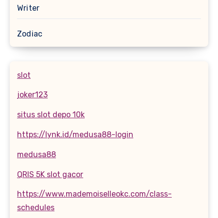
Writer
Zodiac
slot
joker123
situs slot depo 10k
https://lynk.id/medusa88-login
medusa88
QRIS 5K slot gacor
https://www.mademoiselleokc.com/class-
schedules