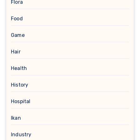
Flora
Food
Game
Hair
Health
History
Hospital
Ikan
Industry