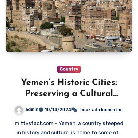
Country
Yemen’s Historic Cities:
Preserving a Cultural
Legacy
admin
10/14/2024
Tidak ada komentar
mittvsfact.com – Yemen, a country steeped
in history and culture, is home to some of…