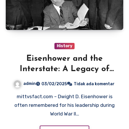
History
Eisenhower and the
Interstate: A Legacy of
Infrastructure
admin
03/02/2025
Tidak ada komentar
mittvsfact.com – Dwight D. Eisenhower is
often remembered for his leadership during
World War II…