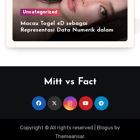
Uncategorized
Macau Togel 4D sebagai
Representasi Data Numerik dalam
Format yang Lebih Mudah Dipahami
Mitt vs Fact
Copyright © All rights reserved
|
Blogus
by
Themeansar
.