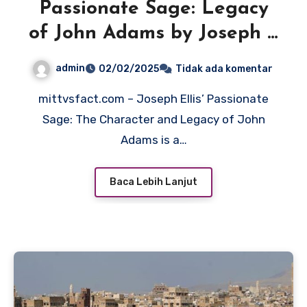
Passionate Sage: Legacy
of John Adams by Joseph J.
Ellis
admin
02/02/2025
Tidak ada komentar
mittvsfact.com – Joseph Ellis’ Passionate
Sage: The Character and Legacy of John
Adams is a…
Baca Lebih Lanjut