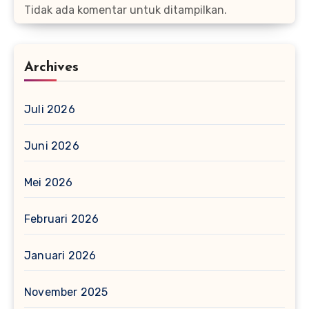
Tidak ada komentar untuk ditampilkan.
Archives
Juli 2026
Juni 2026
Mei 2026
Februari 2026
Januari 2026
November 2025