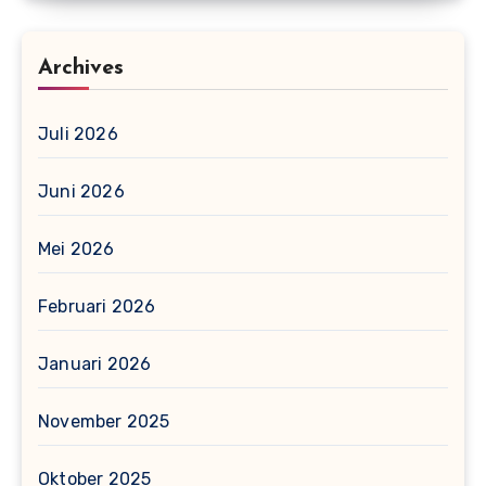
Archives
Juli 2026
Juni 2026
Mei 2026
Februari 2026
Januari 2026
November 2025
Oktober 2025