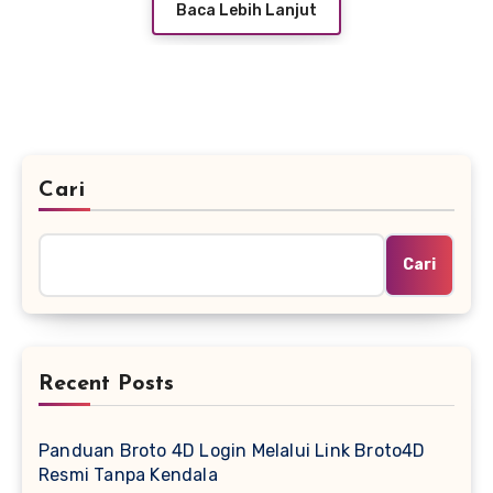
Baca Lebih Lanjut
Cari
Cari
Recent Posts
Panduan Broto 4D Login Melalui Link Broto4D
Resmi Tanpa Kendala