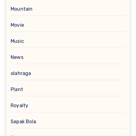
Mountain
Movie
Music
News
olahraga
Plant
Royalty
Sepak Bola