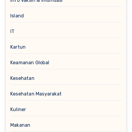
Info Vaksin & Imunisasi
Island
IT
Kartun
Keamanan Global
Kesehatan
Kesehatan Masyarakat
Kuliner
Makanan