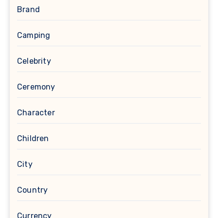
Brand
Camping
Celebrity
Ceremony
Character
Children
City
Country
Currency