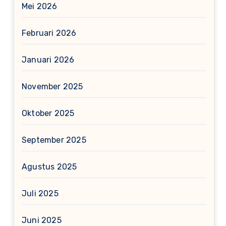
Mei 2026
Februari 2026
Januari 2026
November 2025
Oktober 2025
September 2025
Agustus 2025
Juli 2025
Juni 2025