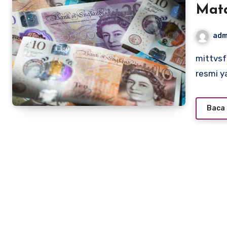
Mata
Per
adm
mittvsfact.com – Pound Sterling (GBP) adalah mata uang
resmi y
Baca 