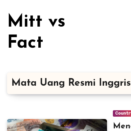
Lewati
ke
Mitt vs
konten
Fact
Mata Uang Resmi Inggris
Countr
Meng