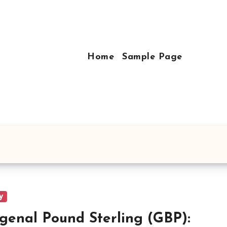
Home
Sample Page
y
enal Pound Sterling (GBP):