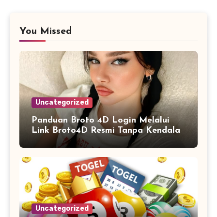
You Missed
Uncategorized
Panduan Broto 4D Login Melalui
Link Broto4D Resmi Tanpa Kendala
Uncategorized