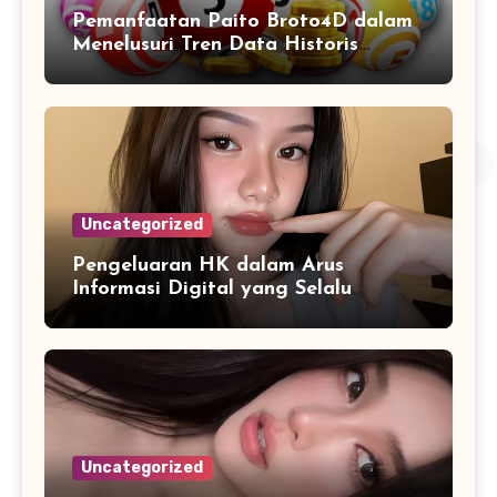
Pemanfaatan Paito Broto4D dalam
Menelusuri Tren Data Historis
Angka
Uncategorized
Pengeluaran HK dalam Arus
Informasi Digital yang Selalu
Diperbarui
Uncategorized