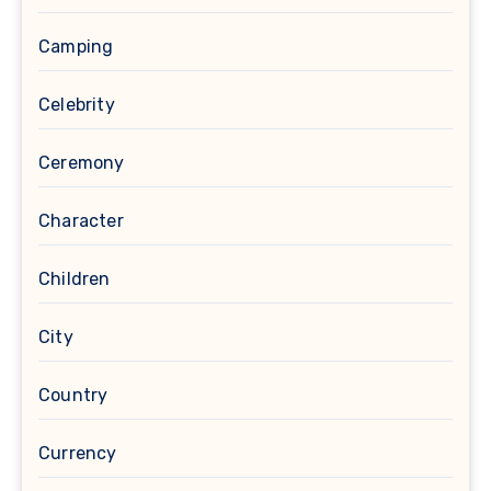
Camping
Celebrity
Ceremony
Character
Children
City
Country
Currency