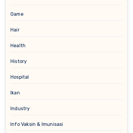
Game
Hair
Health
History
Hospital
Ikan
Industry
Info Vaksin & Imunisasi