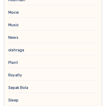
Movie
Music
News
olahraga
Plant
Royalty
Sepak Bola
Sleep