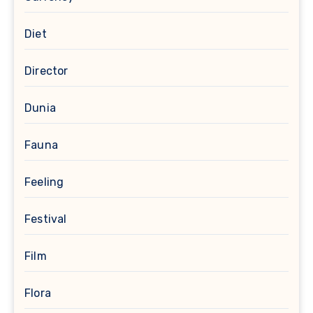
Diet
Director
Dunia
Fauna
Feeling
Festival
Film
Flora