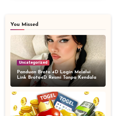
You Missed
Uncategorized
Panduan Broto 4D Login Melalui
Link Broto4D Resmi Tanpa Kendala