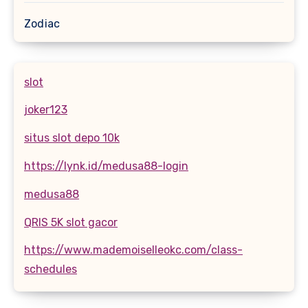
Zodiac
slot
joker123
situs slot depo 10k
https://lynk.id/medusa88-login
medusa88
QRIS 5K slot gacor
https://www.mademoiselleokc.com/class-
schedules