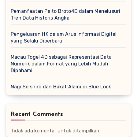
Pemanfaatan Paito Broto4D dalam Menelusuri
Tren Data Historis Angka
Pengeluaran HK dalam Arus Informasi Digital
yang Selalu Diperbarui
Macau Togel 4D sebagai Representasi Data
Numerik dalam Format yang Lebih Mudah
Dipahami
Nagi Seishiro dan Bakat Alami di Blue Lock
Recent Comments
Tidak ada komentar untuk ditampilkan.