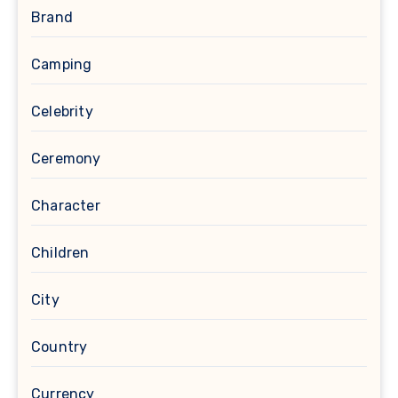
Brand
Camping
Celebrity
Ceremony
Character
Children
City
Country
Currency