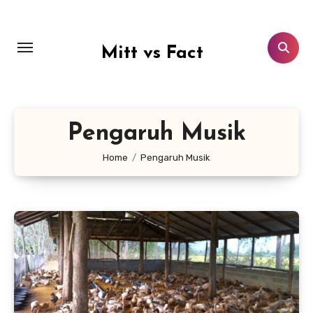
Lewati
ke
konten
Mitt vs Fact
Pengaruh Musik
Home
Pengaruh Musik