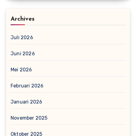
Archives
Juli 2026
Juni 2026
Mei 2026
Februari 2026
Januari 2026
November 2025
Oktober 2025