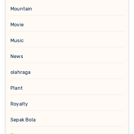
Mountain
Movie
Music
News
olahraga
Plant
Royalty
Sepak Bola