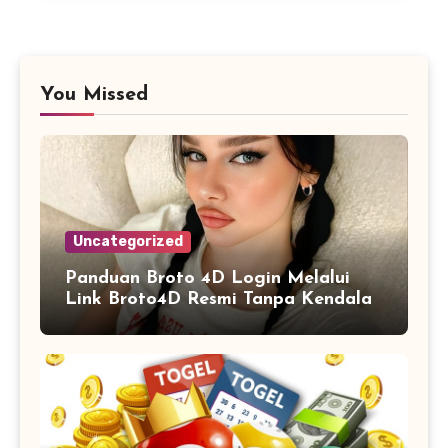
You Missed
Uncategorized
Panduan Broto 4D Login Melalui
Link Broto4D Resmi Tanpa Kendala