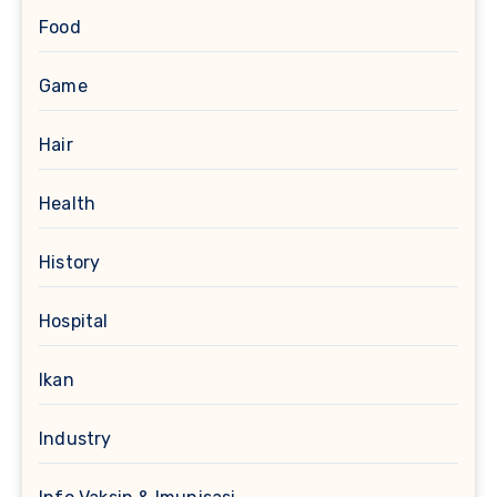
Food
Game
Hair
Health
History
Hospital
Ikan
Industry