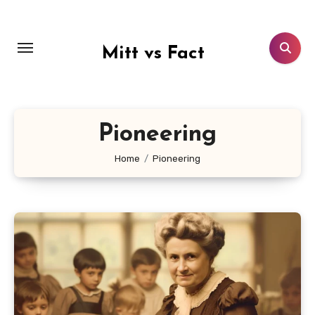
Lewati
ke
konten
Mitt vs Fact
Pioneering
Home
Pioneering