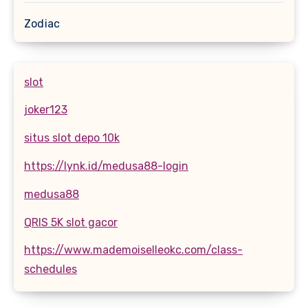
Zodiac
slot
joker123
situs slot depo 10k
https://lynk.id/medusa88-login
medusa88
QRIS 5K slot gacor
https://www.mademoiselleokc.com/class-
schedules