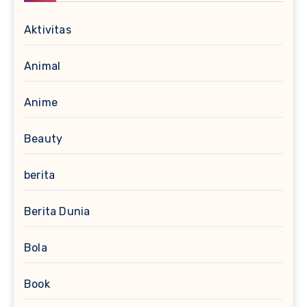
Aktivitas
Animal
Anime
Beauty
berita
Berita Dunia
Bola
Book