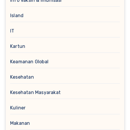
Info Vaksin & Imunisasi
Island
IT
Kartun
Keamanan Global
Kesehatan
Kesehatan Masyarakat
Kuliner
Makanan