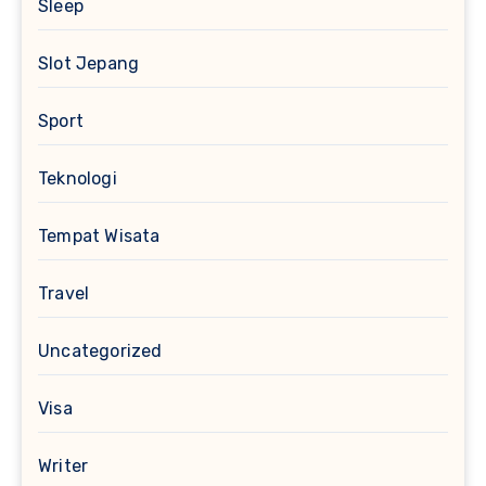
Sleep
Slot Jepang
Sport
Teknologi
Tempat Wisata
Travel
Uncategorized
Visa
Writer