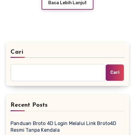
Baca Lebih Lanjut
Cari
Cari
Recent Posts
Panduan Broto 4D Login Melalui Link Broto4D
Resmi Tanpa Kendala