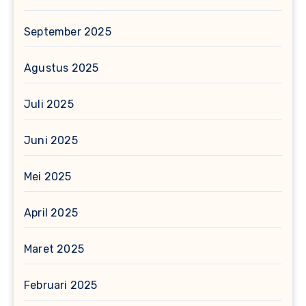
September 2025
Agustus 2025
Juli 2025
Juni 2025
Mei 2025
April 2025
Maret 2025
Februari 2025