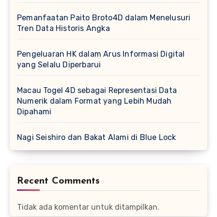
Pemanfaatan Paito Broto4D dalam Menelusuri
Tren Data Historis Angka
Pengeluaran HK dalam Arus Informasi Digital
yang Selalu Diperbarui
Macau Togel 4D sebagai Representasi Data
Numerik dalam Format yang Lebih Mudah
Dipahami
Nagi Seishiro dan Bakat Alami di Blue Lock
Recent Comments
Tidak ada komentar untuk ditampilkan.