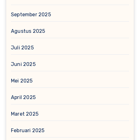
September 2025
Agustus 2025
Juli 2025
Juni 2025
Mei 2025
April 2025
Maret 2025
Februari 2025