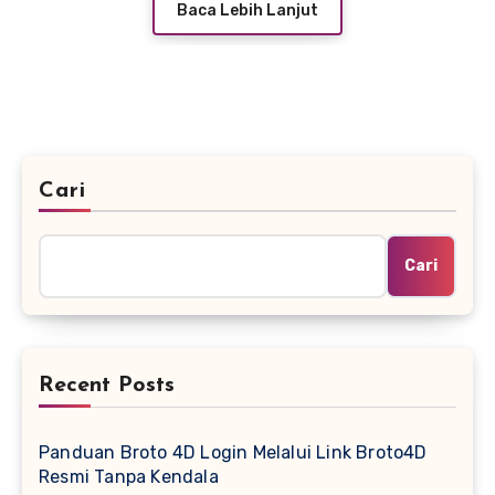
Baca Lebih Lanjut
Cari
Cari
Recent Posts
Panduan Broto 4D Login Melalui Link Broto4D
Resmi Tanpa Kendala