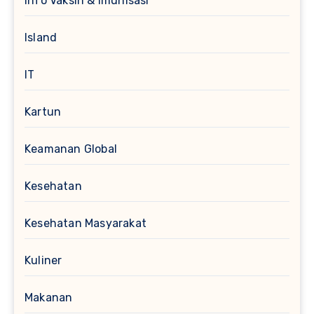
Info Vaksin & Imunisasi
Island
IT
Kartun
Keamanan Global
Kesehatan
Kesehatan Masyarakat
Kuliner
Makanan