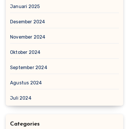
Januari 2025
Desember 2024
November 2024
Oktober 2024
September 2024
Agustus 2024
Juli 2024
Categories