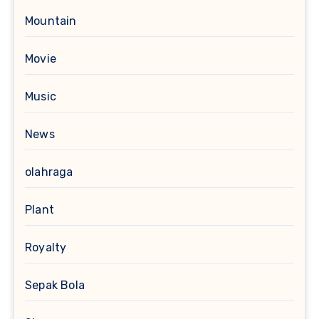
Mountain
Movie
Music
News
olahraga
Plant
Royalty
Sepak Bola