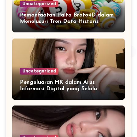
Uncategorized
Pemanfaatan Paito Broto4D dalam
Menelusuri Tren Data Historis
Angka
Uncategorized
Pengeluaran HK dalam Arus
Informasi Digital yang Selalu
Diperbarui