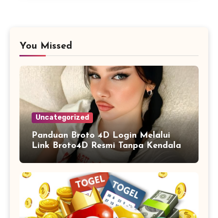
You Missed
Uncategorized
Panduan Broto 4D Login Melalui
Link Broto4D Resmi Tanpa Kendala