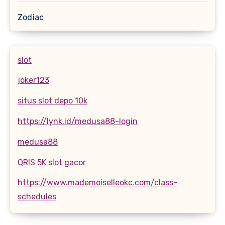
Zodiac
slot
joker123
situs slot depo 10k
https://lynk.id/medusa88-login
medusa88
QRIS 5K slot gacor
https://www.mademoiselleokc.com/class-
schedules