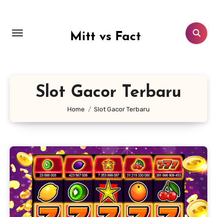
Lewati
ke
konten
Mitt vs Fact
Slot Gacor Terbaru
Home
Slot Gacor Terbaru