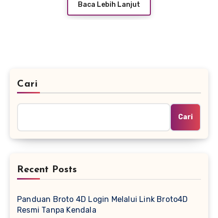
Baca Lebih Lanjut
Cari
Cari
Recent Posts
Panduan Broto 4D Login Melalui Link Broto4D
Resmi Tanpa Kendala