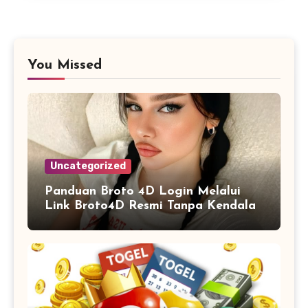
You Missed
Uncategorized
Panduan Broto 4D Login Melalui
Link Broto4D Resmi Tanpa Kendala