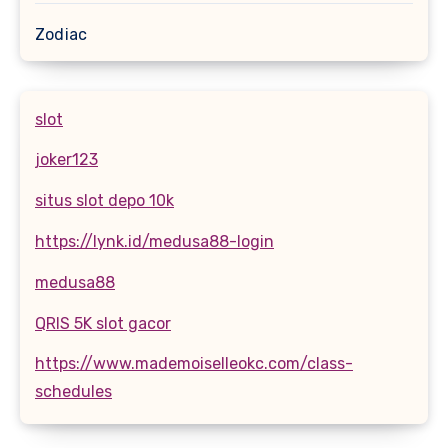
Zodiac
slot
joker123
situs slot depo 10k
https://lynk.id/medusa88-login
medusa88
QRIS 5K slot gacor
https://www.mademoiselleokc.com/class-
schedules