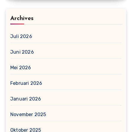
Archives
Juli 2026
Juni 2026
Mei 2026
Februari 2026
Januari 2026
November 2025
Oktober 2025