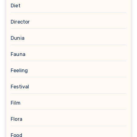
Diet
Director
Dunia
Fauna
Feeling
Festival
Film
Flora
Food