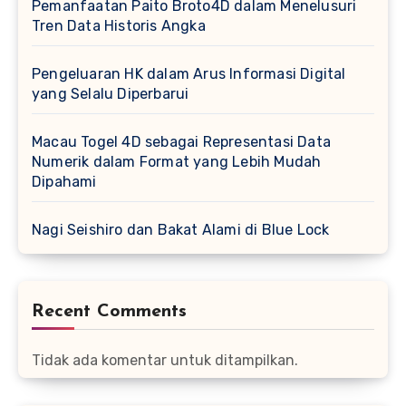
Pemanfaatan Paito Broto4D dalam Menelusuri
Tren Data Historis Angka
Pengeluaran HK dalam Arus Informasi Digital
yang Selalu Diperbarui
Macau Togel 4D sebagai Representasi Data
Numerik dalam Format yang Lebih Mudah
Dipahami
Nagi Seishiro dan Bakat Alami di Blue Lock
Recent Comments
Tidak ada komentar untuk ditampilkan.