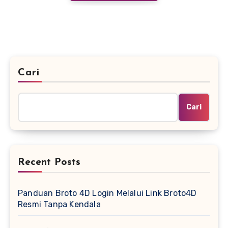
Cari
Cari
Recent Posts
Panduan Broto 4D Login Melalui Link Broto4D
Resmi Tanpa Kendala