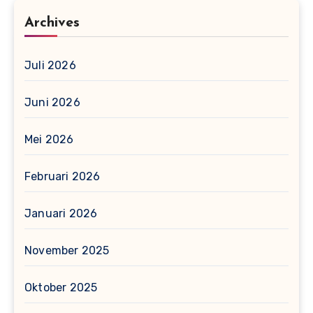
Archives
Juli 2026
Juni 2026
Mei 2026
Februari 2026
Januari 2026
November 2025
Oktober 2025