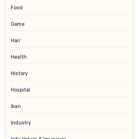
Food
Game
Hair
Health
History
Hospital
Ikan
Industry