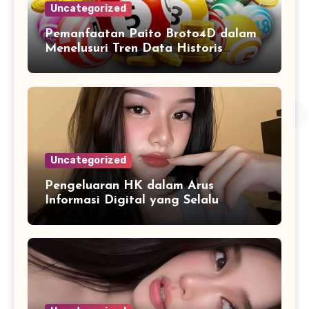
Uncategorized
Pemanfaatan Paito Broto4D dalam
Menelusuri Tren Data Historis
Angka
Uncategorized
Pengeluaran HK dalam Arus
Informasi Digital yang Selalu
Diperbarui