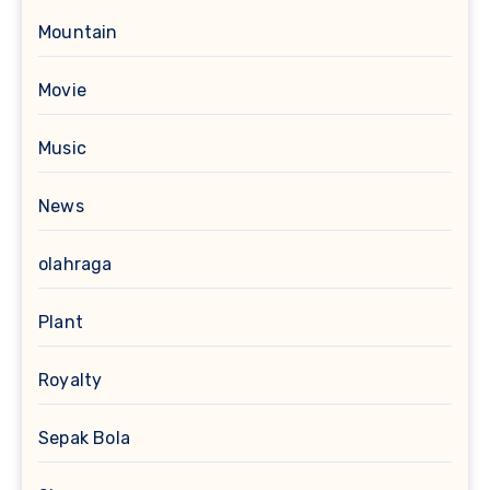
Mountain
Movie
Music
News
olahraga
Plant
Royalty
Sepak Bola