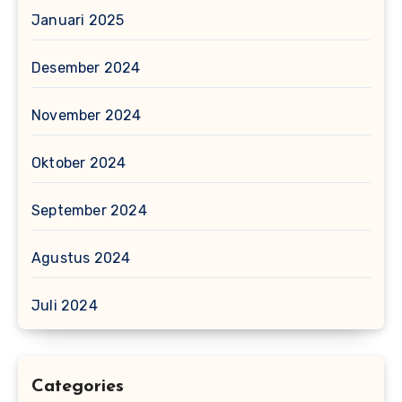
Januari 2025
Desember 2024
November 2024
Oktober 2024
September 2024
Agustus 2024
Juli 2024
Categories