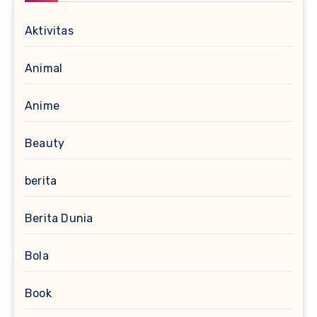
Aktivitas
Animal
Anime
Beauty
berita
Berita Dunia
Bola
Book