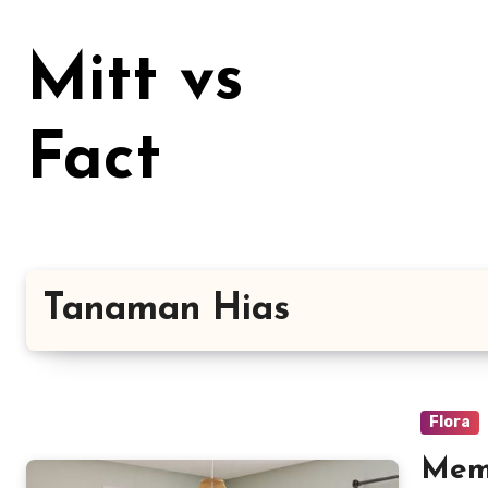
Lewati
ke
Mitt vs
konten
Fact
Tanaman Hias
Flora
Memi