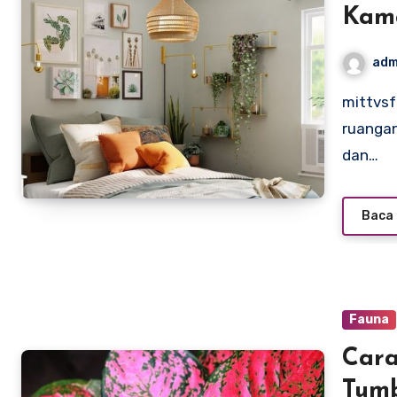
Kama
adm
mittvsfact.com – Tanaman hias tidak hanya mempercantik
ruangan
dan…
Baca 
Fauna
Car
Tumb