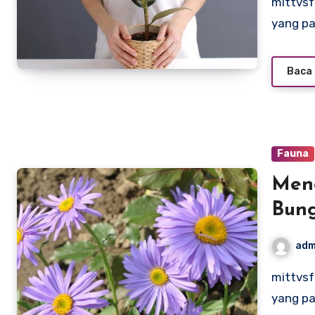
mittvsfact.com – Ficus adalah salah satu genus tanaman
yang pa
Baca 
Fauna
Meng
Bung
adm
mittvsfact.com – Bunga aster adalah salah satu bunga
yang pa