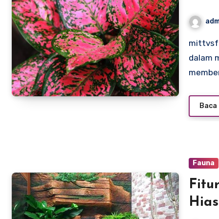
adm
mittvsfact.com – Tanaman hias adalah elemen penting
dalam m
member
Baca 
Fauna
Fitu
Hias