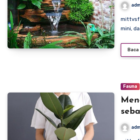
adm
mittvsfact.com – Fitur air, seperti kolam kecil, air terjun
mini, d
Baca 
Fauna
Meng
seba
adm