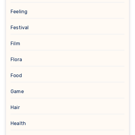
Feeling
Festival
Film
Flora
Food
Game
Hair
Health