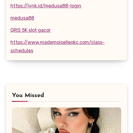
https://lynk.id/medusa88-login
medusa88
QRIS 5K slot gacor
https://www.mademoiselleokc.com/class-
schedules
You Missed