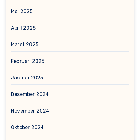
Mei 2025
April 2025
Maret 2025
Februari 2025
Januari 2025
Desember 2024
November 2024
Oktober 2024