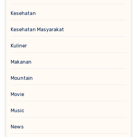
Kesehatan
Kesehatan Masyarakat
Kuliner
Makanan
Mountain
Movie
Music
News