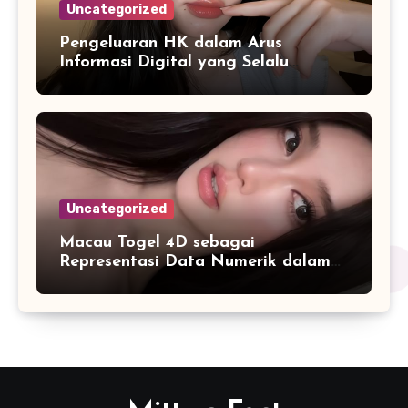
Uncategorized
Pengeluaran HK dalam Arus
Informasi Digital yang Selalu
Diperbarui
Uncategorized
Macau Togel 4D sebagai
Representasi Data Numerik dalam
Format yang Lebih Mudah Dipahami