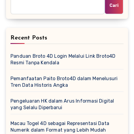
Cari
Recent Posts
Panduan Broto 4D Login Melalui Link Broto4D
Resmi Tanpa Kendala
Pemanfaatan Paito Broto4D dalam Menelusuri
Tren Data Historis Angka
Pengeluaran HK dalam Arus Informasi Digital
yang Selalu Diperbarui
Macau Togel 4D sebagai Representasi Data
Numerik dalam Format yang Lebih Mudah