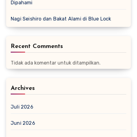
Dipahami
Nagi Seishiro dan Bakat Alami di Blue Lock
Recent Comments
Tidak ada komentar untuk ditampilkan.
Archives
Juli 2026
Juni 2026