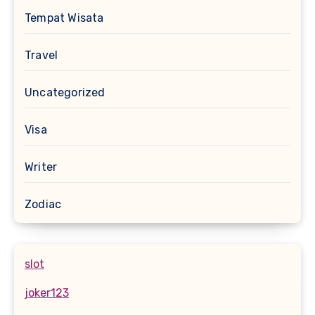
Tempat Wisata
Travel
Uncategorized
Visa
Writer
Zodiac
slot
joker123