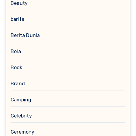
Beauty
berita
Berita Dunia
Bola
Book
Brand
Camping
Celebrity
Ceremony