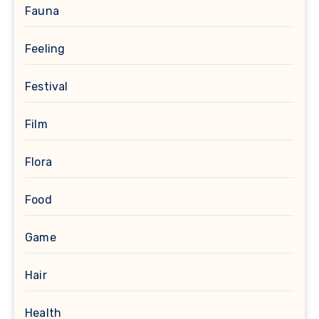
Fauna
Feeling
Festival
Film
Flora
Food
Game
Hair
Health