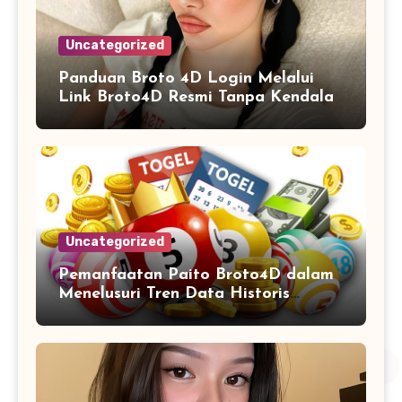
Uncategorized
Panduan Broto 4D Login Melalui
Link Broto4D Resmi Tanpa Kendala
Uncategorized
Pemanfaatan Paito Broto4D dalam
Menelusuri Tren Data Historis
Angka