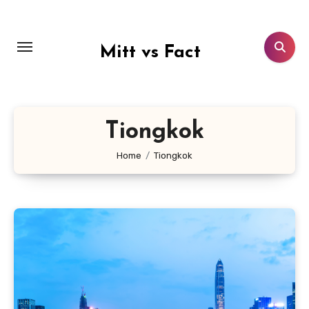
Lewati
ke
konten
Mitt vs Fact
Tiongkok
Home
Tiongkok