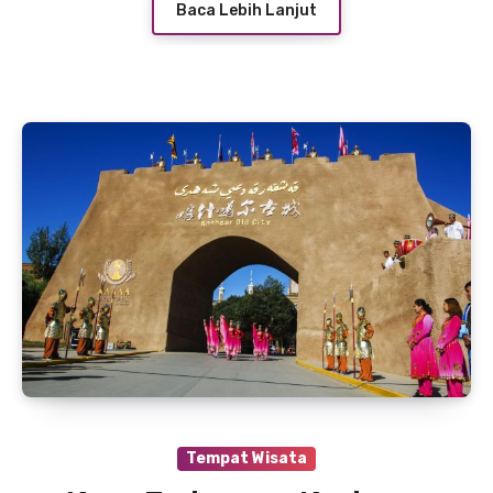
Baca Lebih Lanjut
Tempat Wisata