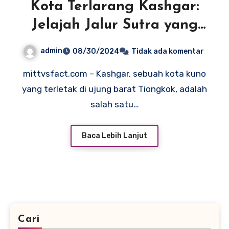
Kota Terlarang Kashgar:
Jelajah Jalur Sutra yang
Kuno
admin
08/30/2024
Tidak ada komentar
mittvsfact.com – Kashgar, sebuah kota kuno
yang terletak di ujung barat Tiongkok, adalah
salah satu…
Baca Lebih Lanjut
Cari