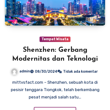
Tempat Wisata
Shenzhen: Gerbang
Modernitas dan Teknologi
admin
08/30/2024
Tidak ada komentar
mittvsfact.com – Shenzhen, sebuah kota di
pesisir tenggara Tiongkok, telah berkembang
pesat menjadi salah satu…