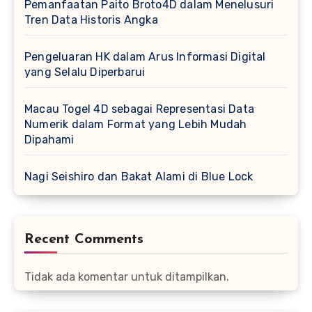
Pemanfaatan Paito Broto4D dalam Menelusuri
Tren Data Historis Angka
Pengeluaran HK dalam Arus Informasi Digital
yang Selalu Diperbarui
Macau Togel 4D sebagai Representasi Data
Numerik dalam Format yang Lebih Mudah
Dipahami
Nagi Seishiro dan Bakat Alami di Blue Lock
Recent Comments
Tidak ada komentar untuk ditampilkan.