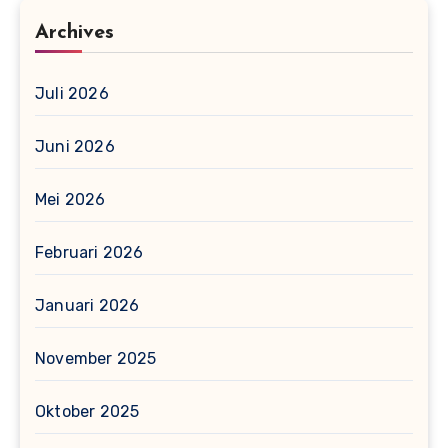
Archives
Juli 2026
Juni 2026
Mei 2026
Februari 2026
Januari 2026
November 2025
Oktober 2025