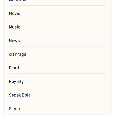
Movie
Music
News
olahraga
Plant
Royalty
Sepak Bola
Sleep