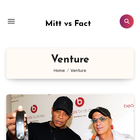
Lewati
ke
konten
Mitt vs Fact
Venture
Home
Venture