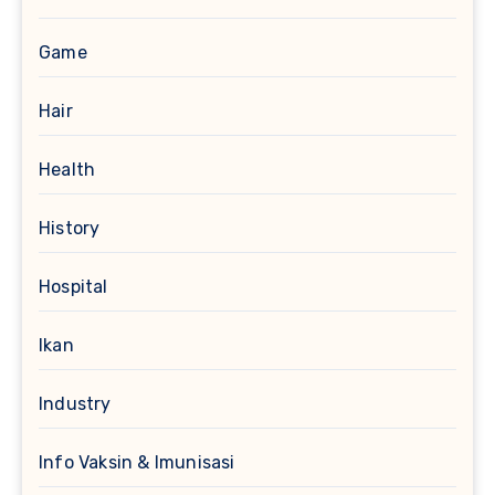
Game
Hair
Health
History
Hospital
Ikan
Industry
Info Vaksin & Imunisasi