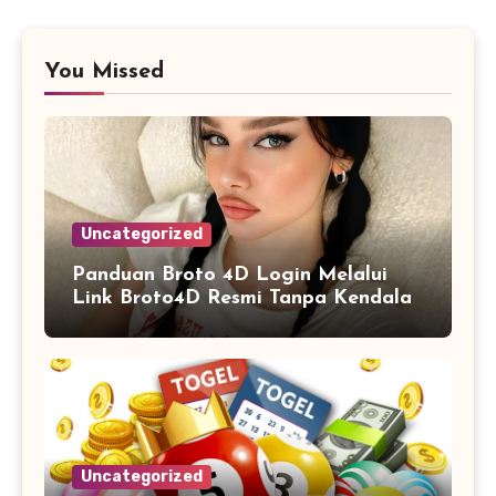
You Missed
Uncategorized
Panduan Broto 4D Login Melalui
Link Broto4D Resmi Tanpa Kendala
Uncategorized