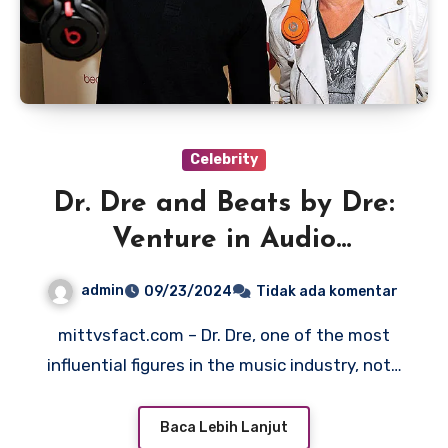
Celebrity
Dr. Dre and Beats by Dre:
Venture in Audio
Technology
admin
09/23/2024
Tidak ada komentar
mittvsfact.com – Dr. Dre, one of the most
influential figures in the music industry, not…
Baca Lebih Lanjut