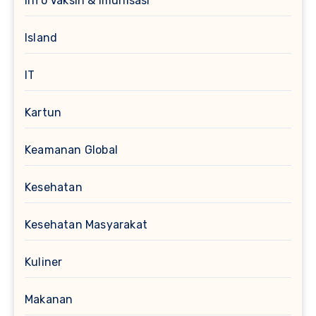
Info Vaksin & Imunisasi
Island
IT
Kartun
Keamanan Global
Kesehatan
Kesehatan Masyarakat
Kuliner
Makanan