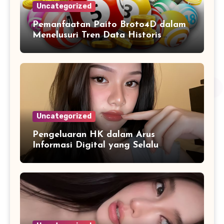
Uncategorized
Pemanfaatan Paito Broto4D dalam
Menelusuri Tren Data Historis
Angka
Uncategorized
Pengeluaran HK dalam Arus
Informasi Digital yang Selalu
Diperbarui