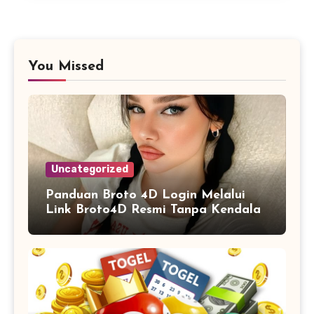
You Missed
Uncategorized
Panduan Broto 4D Login Melalui
Link Broto4D Resmi Tanpa Kendala