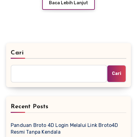
Baca Lebih Lanjut
Cari
Cari
Recent Posts
Panduan Broto 4D Login Melalui Link Broto4D
Resmi Tanpa Kendala