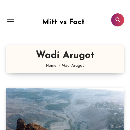
Lewati
ke
konten
Mitt vs Fact
Wadi Arugot
Home
Wadi Arugot