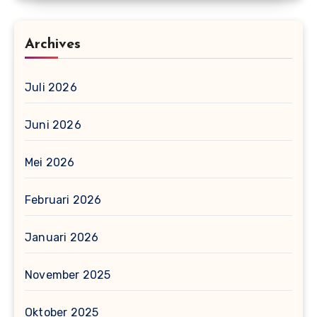
Archives
Juli 2026
Juni 2026
Mei 2026
Februari 2026
Januari 2026
November 2025
Oktober 2025