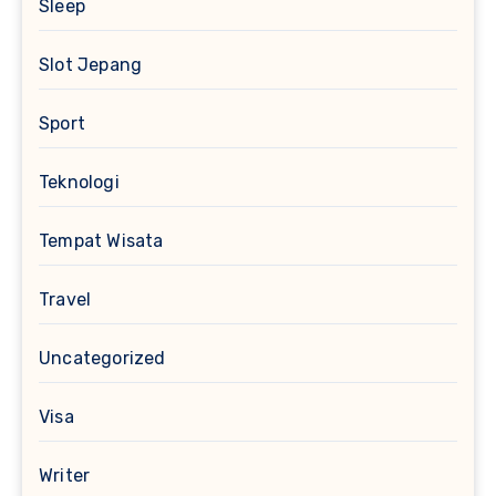
Sleep
Slot Jepang
Sport
Teknologi
Tempat Wisata
Travel
Uncategorized
Visa
Writer