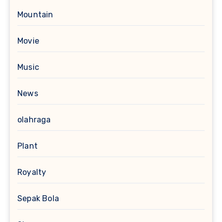
Mountain
Movie
Music
News
olahraga
Plant
Royalty
Sepak Bola