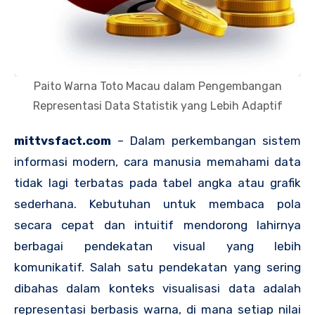
Paito Warna Toto Macau dalam Pengembangan
Representasi Data Statistik yang Lebih Adaptif
mittvsfact.com
– Dalam perkembangan sistem
informasi modern, cara manusia memahami data
tidak lagi terbatas pada tabel angka atau grafik
sederhana. Kebutuhan untuk membaca pola
secara cepat dan intuitif mendorong lahirnya
berbagai pendekatan visual yang lebih
komunikatif. Salah satu pendekatan yang sering
dibahas dalam konteks visualisasi data adalah
representasi berbasis warna, di mana setiap nilai