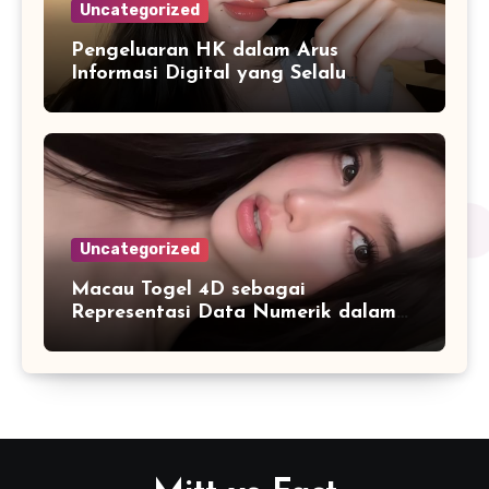
Uncategorized
Pengeluaran HK dalam Arus
Informasi Digital yang Selalu
Diperbarui
Uncategorized
Macau Togel 4D sebagai
Representasi Data Numerik dalam
Format yang Lebih Mudah Dipahami