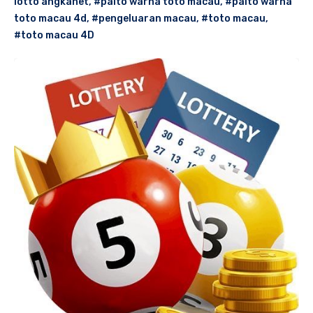
lotto angkanet
,
#paito warna toto macau
,
#paito warna
toto macau 4d
,
#pengeluaran macau
,
#toto macau
,
#toto macau 4D