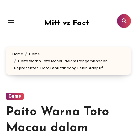
Lewati
ke
konten
Mitt vs Fact
Home
Game
Paito Warna Toto Macau dalam Pengembangan
Representasi Data Statistik yang Lebih Adaptif
Game
Paito Warna Toto
Macau dalam