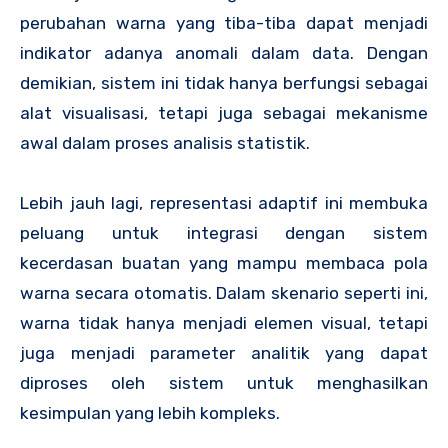
perubahan warna yang tiba-tiba dapat menjadi
indikator adanya anomali dalam data. Dengan
demikian, sistem ini tidak hanya berfungsi sebagai
alat visualisasi, tetapi juga sebagai mekanisme
awal dalam proses analisis statistik.
Lebih jauh lagi, representasi adaptif ini membuka
peluang untuk integrasi dengan sistem
kecerdasan buatan yang mampu membaca pola
warna secara otomatis. Dalam skenario seperti ini,
warna tidak hanya menjadi elemen visual, tetapi
juga menjadi parameter analitik yang dapat
diproses oleh sistem untuk menghasilkan
kesimpulan yang lebih kompleks.