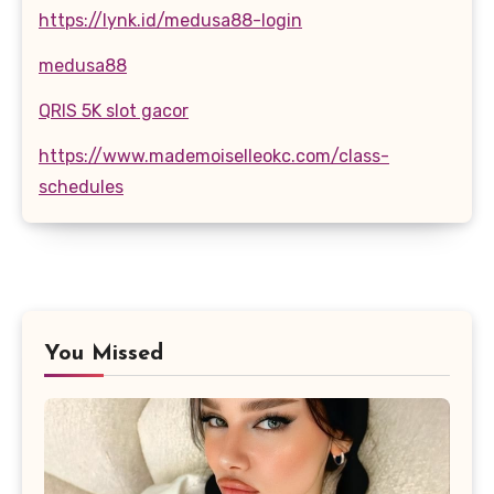
https://lynk.id/medusa88-login
medusa88
QRIS 5K slot gacor
https://www.mademoiselleokc.com/class-
schedules
You Missed