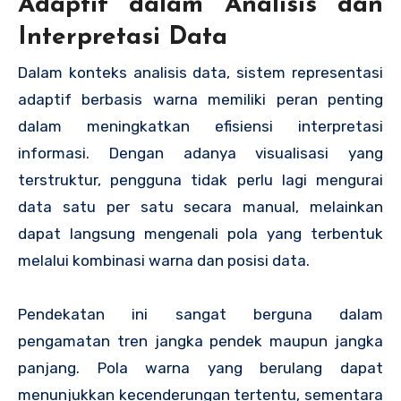
Adaptif dalam Analisis dan
Interpretasi Data
Dalam konteks analisis data, sistem representasi
adaptif berbasis warna memiliki peran penting
dalam meningkatkan efisiensi interpretasi
informasi. Dengan adanya visualisasi yang
terstruktur, pengguna tidak perlu lagi mengurai
data satu per satu secara manual, melainkan
dapat langsung mengenali pola yang terbentuk
melalui kombinasi warna dan posisi data.
Pendekatan ini sangat berguna dalam
pengamatan tren jangka pendek maupun jangka
panjang. Pola warna yang berulang dapat
menunjukkan kecenderungan tertentu, sementara