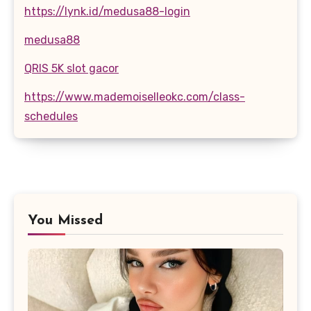
https://lynk.id/medusa88-login
medusa88
QRIS 5K slot gacor
https://www.mademoiselleokc.com/class-
schedules
You Missed