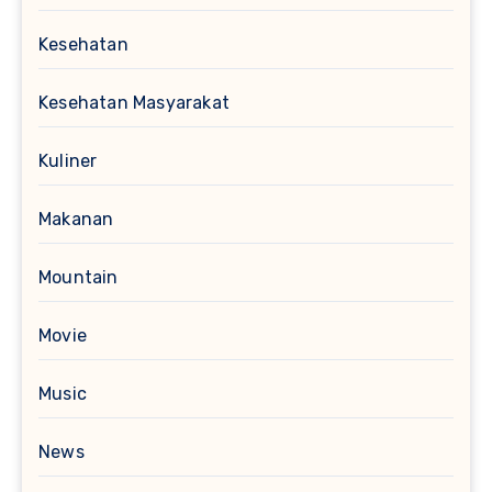
Kesehatan
Kesehatan Masyarakat
Kuliner
Makanan
Mountain
Movie
Music
News