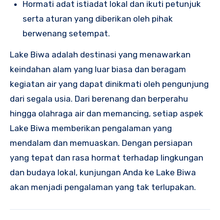
Hormati adat istiadat lokal dan ikuti petunjuk
serta aturan yang diberikan oleh pihak
berwenang setempat.
Lake Biwa adalah destinasi yang menawarkan
keindahan alam yang luar biasa dan beragam
kegiatan air yang dapat dinikmati oleh pengunjung
dari segala usia. Dari berenang dan berperahu
hingga olahraga air dan memancing, setiap aspek
Lake Biwa memberikan pengalaman yang
mendalam dan memuaskan. Dengan persiapan
yang tepat dan rasa hormat terhadap lingkungan
dan budaya lokal, kunjungan Anda ke Lake Biwa
akan menjadi pengalaman yang tak terlupakan.