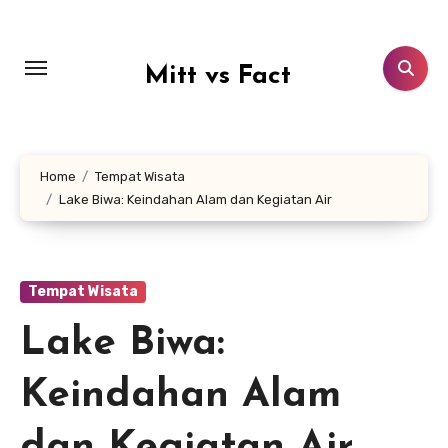
Lewati
ke
konten
Mitt vs Fact
Home
Tempat Wisata
Lake Biwa: Keindahan Alam dan Kegiatan Air
Tempat Wisata
Lake Biwa:
Keindahan Alam