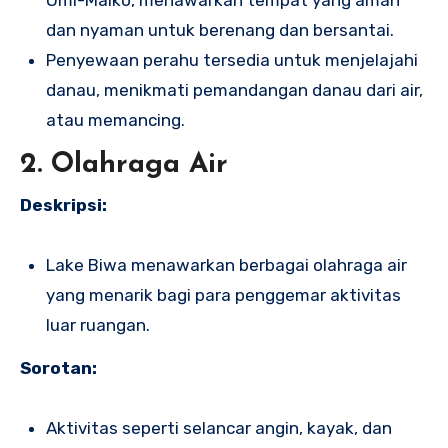
dan nyaman untuk berenang dan bersantai.
Penyewaan perahu tersedia untuk menjelajahi
danau, menikmati pemandangan danau dari air,
atau memancing.
2. Olahraga Air
Deskripsi:
Lake Biwa menawarkan berbagai olahraga air
yang menarik bagi para penggemar aktivitas
luar ruangan.
Sorotan:
Aktivitas seperti selancar angin, kayak, dan