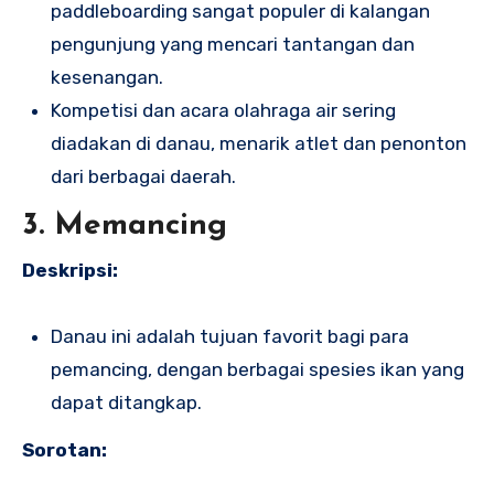
paddleboarding sangat populer di kalangan
pengunjung yang mencari tantangan dan
kesenangan.
Kompetisi dan acara olahraga air sering
diadakan di danau, menarik atlet dan penonton
dari berbagai daerah.
3. Memancing
Deskripsi:
Danau ini adalah tujuan favorit bagi para
pemancing, dengan berbagai spesies ikan yang
dapat ditangkap.
Sorotan: