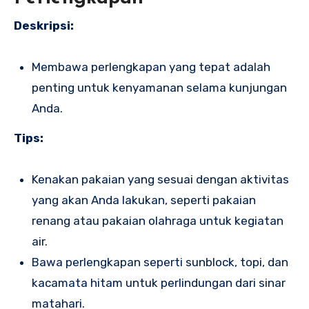
Deskripsi:
Membawa perlengkapan yang tepat adalah
penting untuk kenyamanan selama kunjungan
Anda.
Tips:
Kenakan pakaian yang sesuai dengan aktivitas
yang akan Anda lakukan, seperti pakaian
renang atau pakaian olahraga untuk kegiatan
air.
Bawa perlengkapan seperti sunblock, topi, dan
kacamata hitam untuk perlindungan dari sinar
matahari.