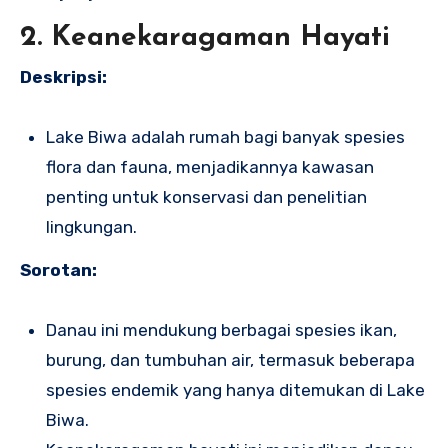
2. Keanekaragaman Hayati
Deskripsi:
Lake Biwa adalah rumah bagi banyak spesies
flora dan fauna, menjadikannya kawasan
penting untuk konservasi dan penelitian
lingkungan.
Sorotan:
Danau ini mendukung berbagai spesies ikan,
burung, dan tumbuhan air, termasuk beberapa
spesies endemik yang hanya ditemukan di Lake
Biwa.