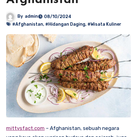
Afghanistan
By
admin
08/10/2024
#Afghanistan
,
#Hidangan Daging
,
#Wisata Kuliner
mittvsfact.com
– Afghanistan, sebuah negara