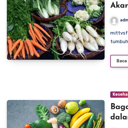
Aka
adm
mittvsfact.com – Sayuran akar adalah jenis sayuran yang
tumbuh
Baca 
Keseha
Bag
dala