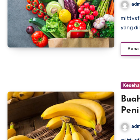
adm
mittvsfact.com – Detoksifikasi tubuh adalah proses alami
yang di
Baca 
Keseha
Buah
Peni
adm