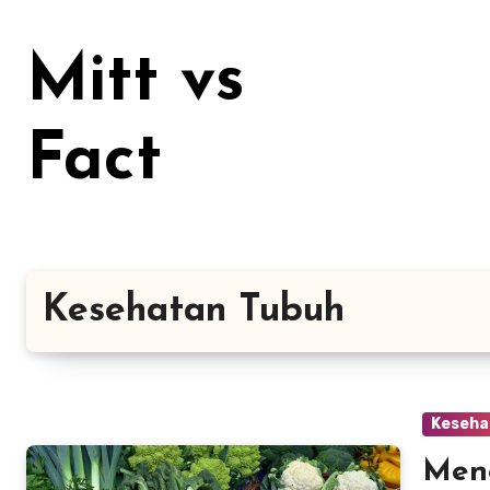
Lewati
ke
Mitt vs
konten
Fact
Kesehatan Tubuh
Keseha
Meng