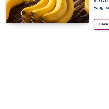
mittvsfact.com – Buah pisang adalah salah satu makanan
yang pa
Baca 