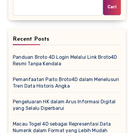
Cari
Recent Posts
Panduan Broto 4D Login Melalui Link Broto4D
Resmi Tanpa Kendala
Pemanfaatan Paito Broto4D dalam Menelusuri
Tren Data Historis Angka
Pengeluaran HK dalam Arus Informasi Digital
yang Selalu Diperbarui
Macau Togel 4D sebagai Representasi Data
Numerik dalam Format yang Lebih Mudah