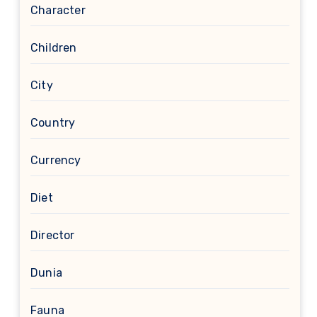
Character
Children
City
Country
Currency
Diet
Director
Dunia
Fauna