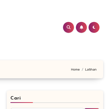
Home
Latihan
Cari