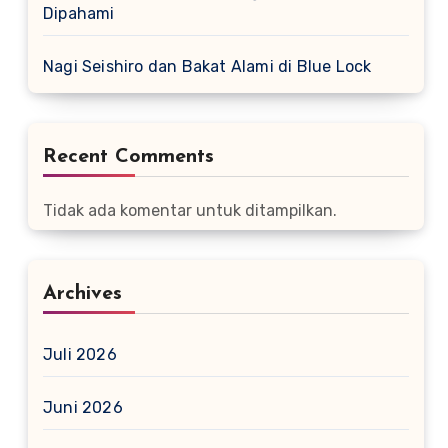
Dipahami
Nagi Seishiro dan Bakat Alami di Blue Lock
Recent Comments
Tidak ada komentar untuk ditampilkan.
Archives
Juli 2026
Juni 2026