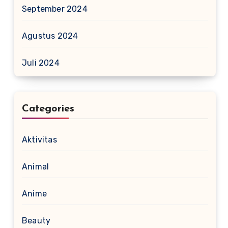
September 2024
Agustus 2024
Juli 2024
Categories
Aktivitas
Animal
Anime
Beauty