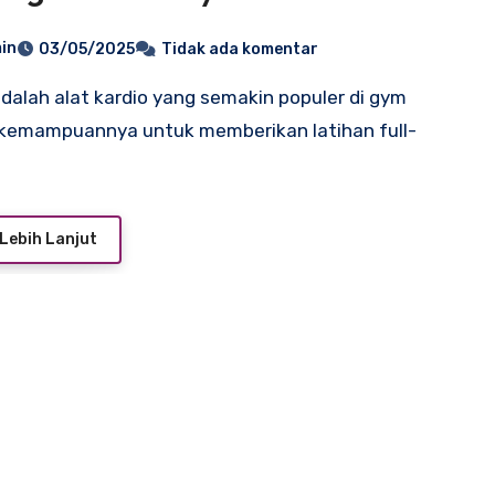
uatan Anda
in
03/05/2025
Tidak ada komentar
kemampuannya untuk memberikan latihan full-
Lebih Lanjut