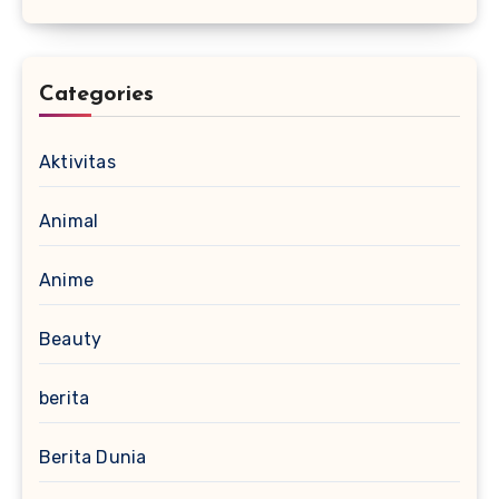
Categories
Aktivitas
Animal
Anime
Beauty
berita
Berita Dunia