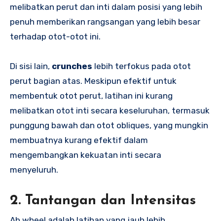
melibatkan perut dan inti dalam posisi yang lebih
penuh memberikan rangsangan yang lebih besar
terhadap otot-otot ini.
Di sisi lain,
crunches
lebih terfokus pada otot
perut bagian atas. Meskipun efektif untuk
membentuk otot perut, latihan ini kurang
melibatkan otot inti secara keseluruhan, termasuk
punggung bawah dan otot obliques, yang mungkin
membuatnya kurang efektif dalam
mengembangkan kekuatan inti secara
menyeluruh.
2. Tantangan dan Intensitas
Ab wheel adalah latihan yang jauh lebih