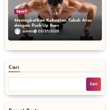
Sport
Meningkatkan Kekuatan Tubuh Atas
dengan Push-Up Bars
admin
03/21/2025
Cari
Cari