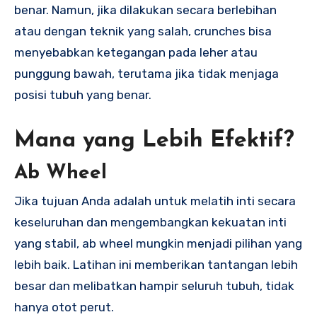
benar. Namun, jika dilakukan secara berlebihan
atau dengan teknik yang salah, crunches bisa
menyebabkan ketegangan pada leher atau
punggung bawah, terutama jika tidak menjaga
posisi tubuh yang benar.
Mana yang Lebih Efektif?
Ab Wheel
Jika tujuan Anda adalah untuk melatih inti secara
keseluruhan dan mengembangkan kekuatan inti
yang stabil, ab wheel mungkin menjadi pilihan yang
lebih baik. Latihan ini memberikan tantangan lebih
besar dan melibatkan hampir seluruh tubuh, tidak
hanya otot perut.