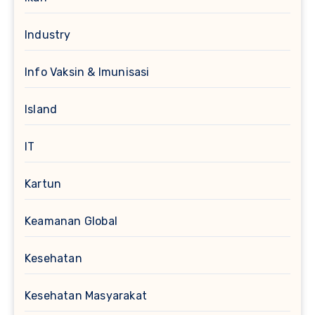
Industry
Info Vaksin & Imunisasi
Island
IT
Kartun
Keamanan Global
Kesehatan
Kesehatan Masyarakat