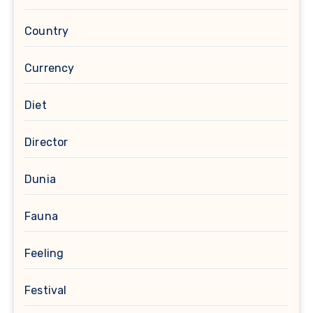
Country
Currency
Diet
Director
Dunia
Fauna
Feeling
Festival