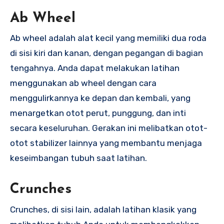
Ab Wheel
Ab wheel adalah alat kecil yang memiliki dua roda
di sisi kiri dan kanan, dengan pegangan di bagian
tengahnya. Anda dapat melakukan latihan
menggunakan ab wheel dengan cara
menggulirkannya ke depan dan kembali, yang
menargetkan otot perut, punggung, dan inti
secara keseluruhan. Gerakan ini melibatkan otot-
otot stabilizer lainnya yang membantu menjaga
keseimbangan tubuh saat latihan.
Crunches
Crunches, di sisi lain, adalah latihan klasik yang