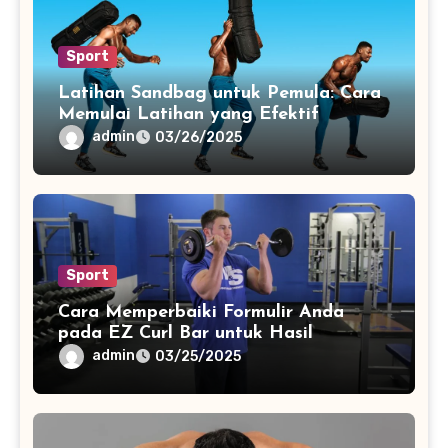
Sport
Latihan Sandbag untuk Pemula: Cara
Memulai Latihan yang Efektif
admin
03/26/2025
Sport
Cara Memperbaiki Formulir Anda
pada EZ Curl Bar untuk Hasil
Maksimal
admin
03/25/2025