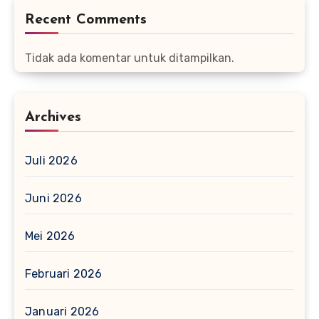
Recent Comments
Tidak ada komentar untuk ditampilkan.
Archives
Juli 2026
Juni 2026
Mei 2026
Februari 2026
Januari 2026