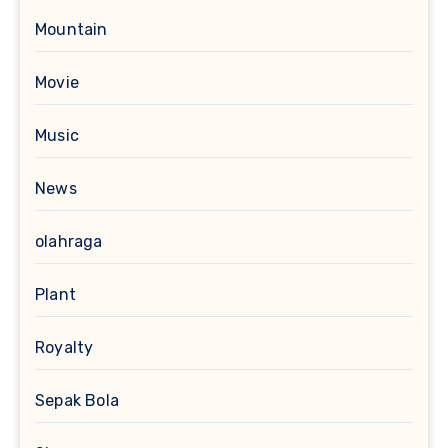
Mountain
Movie
Music
News
olahraga
Plant
Royalty
Sepak Bola