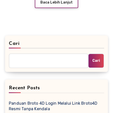
Baca Lebih Lanjut
Cari
Cari
Recent Posts
Panduan Broto 4D Login Melalui Link Broto4D
Resmi Tanpa Kendala