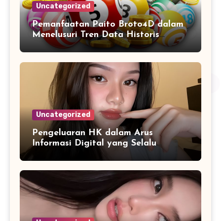
Uncategorized
Pemanfaatan Paito Broto4D dalam
Menelusuri Tren Data Historis
Angka
Uncategorized
Pengeluaran HK dalam Arus
Informasi Digital yang Selalu
Diperbarui