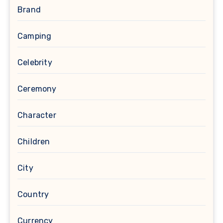
Brand
Camping
Celebrity
Ceremony
Character
Children
City
Country
Currency