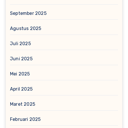
September 2025
Agustus 2025
Juli 2025
Juni 2025
Mei 2025
April 2025
Maret 2025
Februari 2025