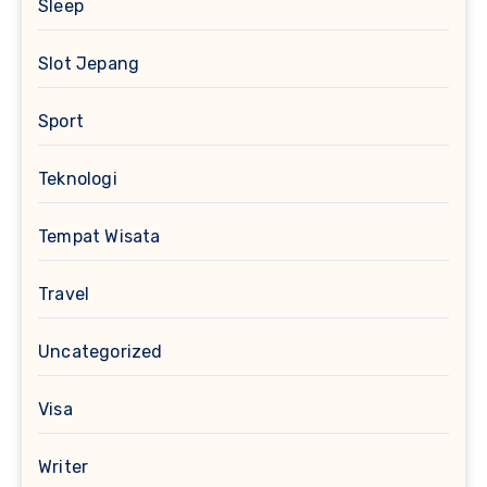
Sleep
Slot Jepang
Sport
Teknologi
Tempat Wisata
Travel
Uncategorized
Visa
Writer