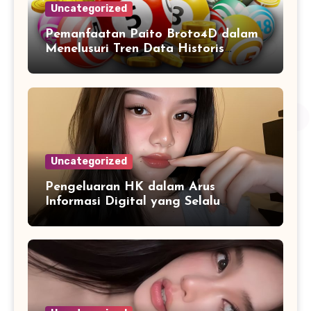
Uncategorized
Pemanfaatan Paito Broto4D dalam
Menelusuri Tren Data Historis
Angka
Uncategorized
Pengeluaran HK dalam Arus
Informasi Digital yang Selalu
Diperbarui