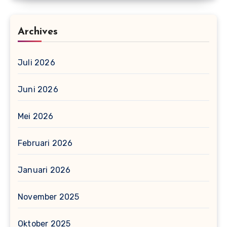
Archives
Juli 2026
Juni 2026
Mei 2026
Februari 2026
Januari 2026
November 2025
Oktober 2025