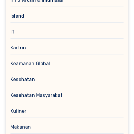
Info Vaksin & Imunisasi
Island
IT
Kartun
Keamanan Global
Kesehatan
Kesehatan Masyarakat
Kuliner
Makanan