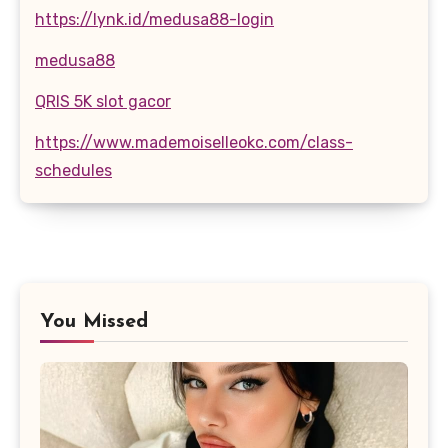
https://lynk.id/medusa88-login
medusa88
QRIS 5K slot gacor
https://www.mademoiselleokc.com/class-
schedules
You Missed