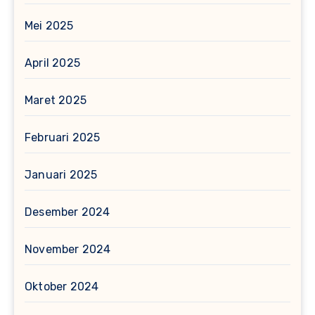
Mei 2025
April 2025
Maret 2025
Februari 2025
Januari 2025
Desember 2024
November 2024
Oktober 2024