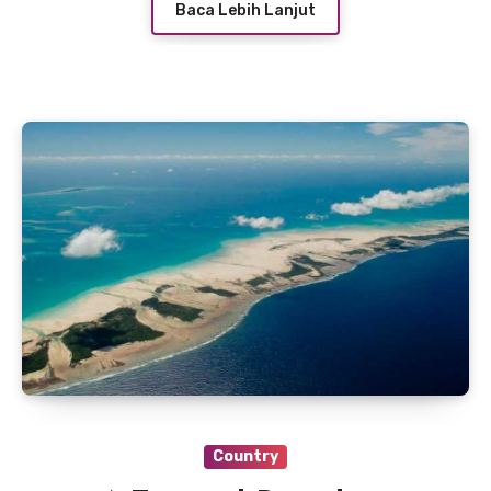
Baca Lebih Lanjut
Country