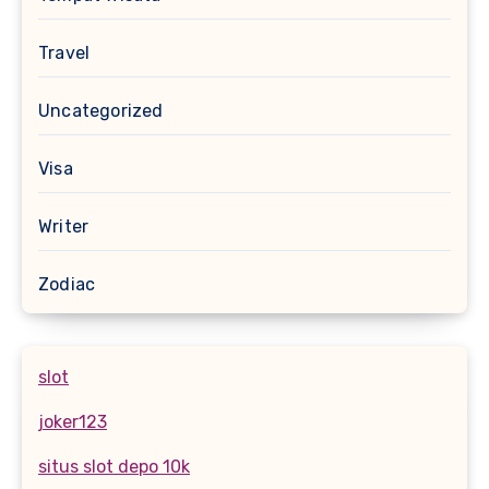
Travel
Uncategorized
Visa
Writer
Zodiac
slot
joker123
situs slot depo 10k