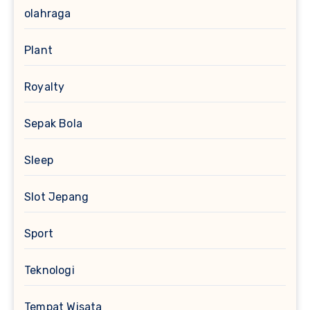
olahraga
Plant
Royalty
Sepak Bola
Sleep
Slot Jepang
Sport
Teknologi
Tempat Wisata