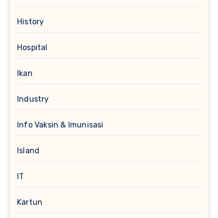
History
Hospital
Ikan
Industry
Info Vaksin & Imunisasi
Island
IT
Kartun