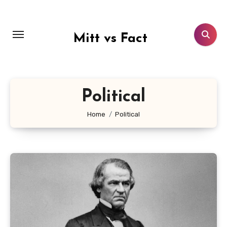
Lewati
ke
konten
Mitt vs Fact
Political
Home
Political