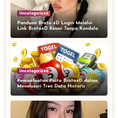
Uncategorized
Panduan Broto 4D Login Melalui
Link Broto4D Resmi Tanpa Kendala
Uncategorized
Pemanfaatan Paito Broto4D dalam
Menelusuri Tren Data Historis
Angka