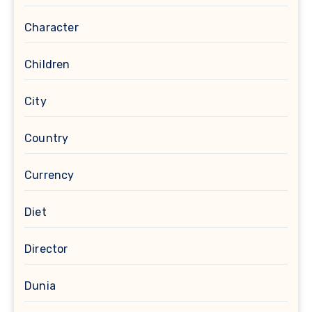
Character
Children
City
Country
Currency
Diet
Director
Dunia