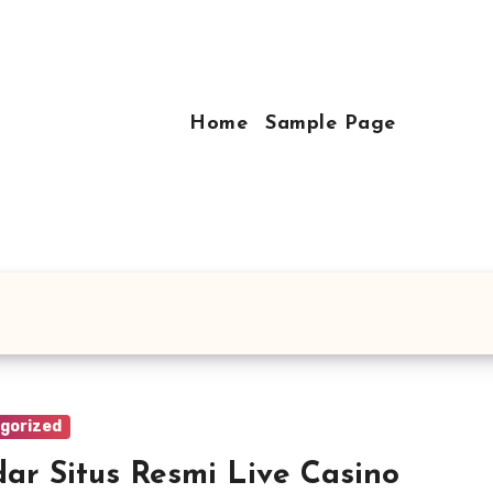
Home
Sample Page
gorized
ar Situs Resmi Live Casino