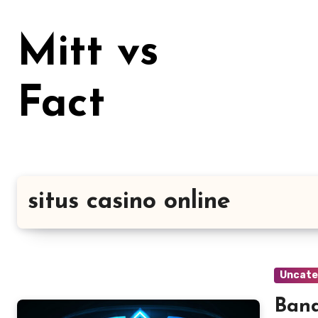
Lewati
ke
Mitt vs
konten
Fact
situs casino online
Uncate
Band