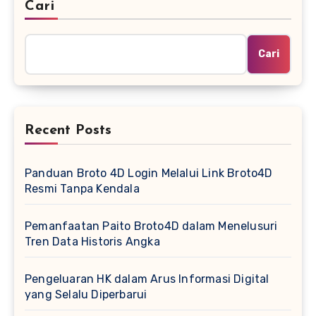
Cari
Cari
Recent Posts
Panduan Broto 4D Login Melalui Link Broto4D
Resmi Tanpa Kendala
Pemanfaatan Paito Broto4D dalam Menelusuri
Tren Data Historis Angka
Pengeluaran HK dalam Arus Informasi Digital
yang Selalu Diperbarui