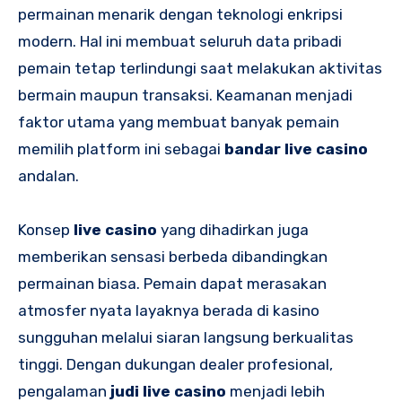
permainan menarik dengan teknologi enkripsi
modern. Hal ini membuat seluruh data pribadi
pemain tetap terlindungi saat melakukan aktivitas
bermain maupun transaksi. Keamanan menjadi
faktor utama yang membuat banyak pemain
memilih platform ini sebagai
bandar live casino
andalan.
Konsep
live casino
yang dihadirkan juga
memberikan sensasi berbeda dibandingkan
permainan biasa. Pemain dapat merasakan
atmosfer nyata layaknya berada di kasino
sungguhan melalui siaran langsung berkualitas
tinggi. Dengan dukungan dealer profesional,
pengalaman
judi live casino
menjadi lebih