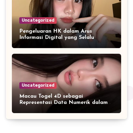
Uncategorized
Pengeluaran HK dalam Arus
Informasi Digital yang Selalu
Diperbarui
Uncategorized
Macau Togel 4D sebagai
Representasi Data Numerik dalam
Format yang Lebih Mudah Dipahami