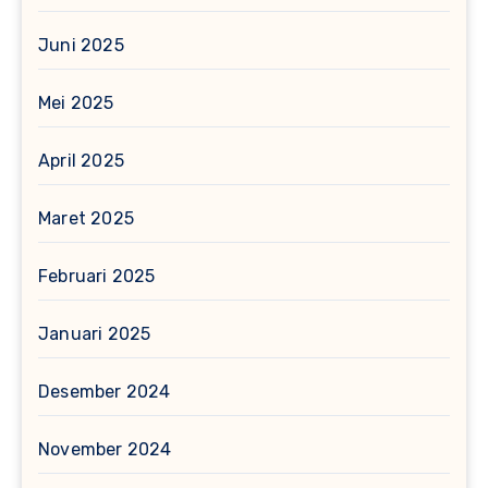
Juni 2025
Mei 2025
April 2025
Maret 2025
Februari 2025
Januari 2025
Desember 2024
November 2024