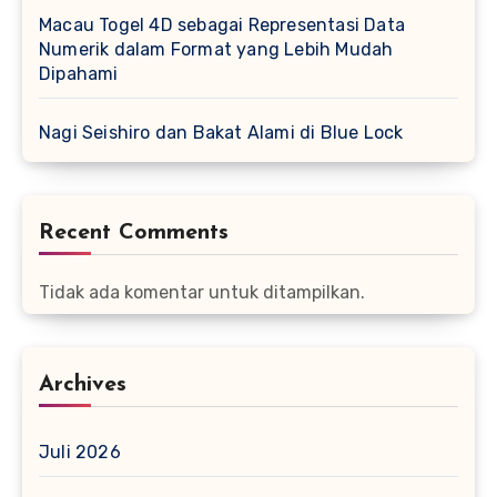
Macau Togel 4D sebagai Representasi Data
Numerik dalam Format yang Lebih Mudah
Dipahami
Nagi Seishiro dan Bakat Alami di Blue Lock
Recent Comments
Tidak ada komentar untuk ditampilkan.
Archives
Juli 2026