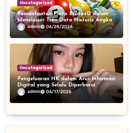
Uncategorized
Pemanfaatan Paito Broto4D dalam
Menelusuri Tren Data Historis Angka
admin
06/28/2026
Uncategorized
Pengeluaran HK dalam Arus Informasi
Digital yang Selalu Diperbarui
admin
06/17/2026