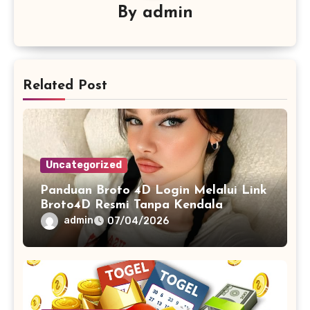
By
admin
Related Post
Uncategorized
Panduan Broto 4D Login Melalui Link
Broto4D Resmi Tanpa Kendala
admin
07/04/2026