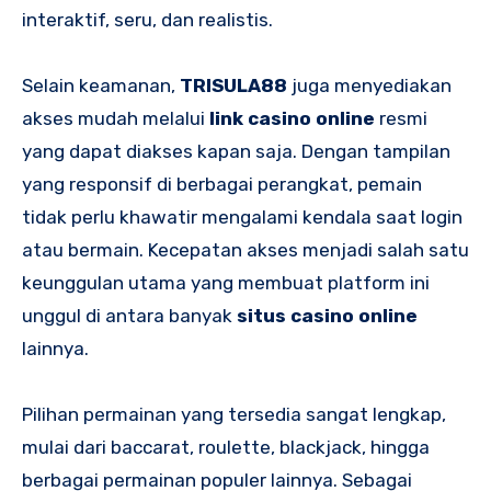
interaktif, seru, dan realistis.
Selain keamanan,
TRISULA88
juga menyediakan
akses mudah melalui
link casino online
resmi
yang dapat diakses kapan saja. Dengan tampilan
yang responsif di berbagai perangkat, pemain
tidak perlu khawatir mengalami kendala saat login
atau bermain. Kecepatan akses menjadi salah satu
keunggulan utama yang membuat platform ini
unggul di antara banyak
situs casino online
lainnya.
Pilihan permainan yang tersedia sangat lengkap,
mulai dari baccarat, roulette, blackjack, hingga
berbagai permainan populer lainnya. Sebagai