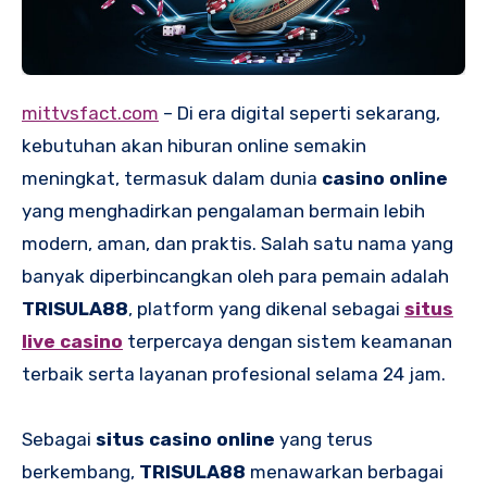
mittvsfact.com
– Di era digital seperti sekarang,
kebutuhan akan hiburan online semakin
meningkat, termasuk dalam dunia
casino online
yang menghadirkan pengalaman bermain lebih
modern, aman, dan praktis. Salah satu nama yang
banyak diperbincangkan oleh para pemain adalah
TRISULA88
, platform yang dikenal sebagai
situs
live casino
terpercaya dengan sistem keamanan
terbaik serta layanan profesional selama 24 jam.
Sebagai
situs casino online
yang terus
berkembang,
TRISULA88
menawarkan berbagai