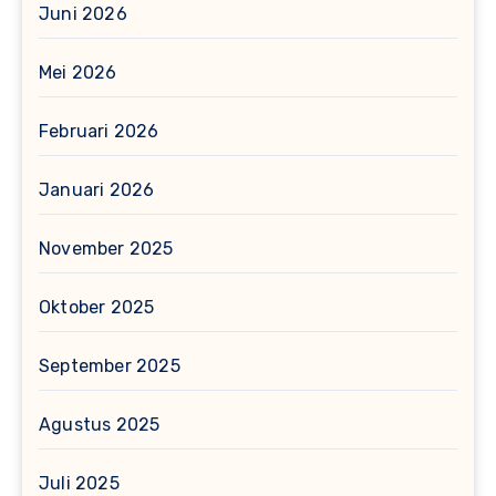
Juni 2026
Mei 2026
Februari 2026
Januari 2026
November 2025
Oktober 2025
September 2025
Agustus 2025
Juli 2025