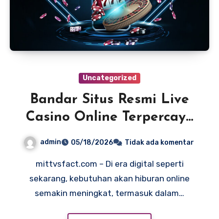
Uncategorized
Bandar Situs Resmi Live
Casino Online Terpercaya
dengan Sistem Keamanan
admin
05/18/2026
Tidak ada komentar
Terbaik
mittvsfact.com – Di era digital seperti
sekarang, kebutuhan akan hiburan online
semakin meningkat, termasuk dalam…