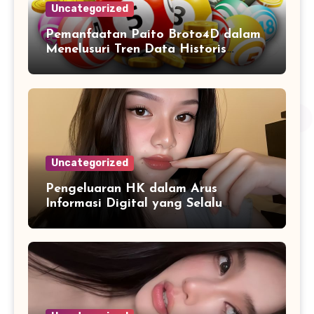
Uncategorized
Pemanfaatan Paito Broto4D dalam
Menelusuri Tren Data Historis
Angka
Uncategorized
Pengeluaran HK dalam Arus
Informasi Digital yang Selalu
Diperbarui