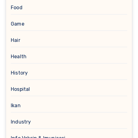
Food
Game
Hair
Health
History
Hospital
Ikan
Industry