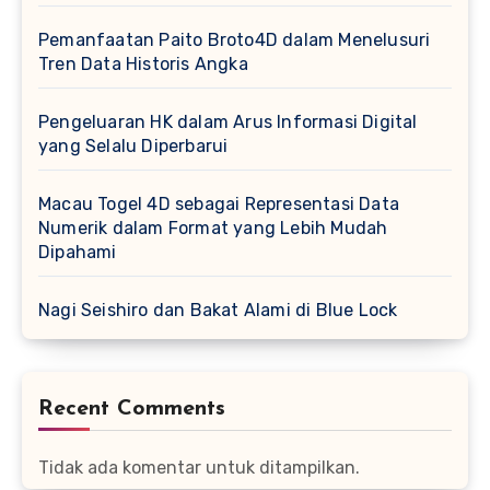
Pemanfaatan Paito Broto4D dalam Menelusuri
Tren Data Historis Angka
Pengeluaran HK dalam Arus Informasi Digital
yang Selalu Diperbarui
Macau Togel 4D sebagai Representasi Data
Numerik dalam Format yang Lebih Mudah
Dipahami
Nagi Seishiro dan Bakat Alami di Blue Lock
Recent Comments
Tidak ada komentar untuk ditampilkan.