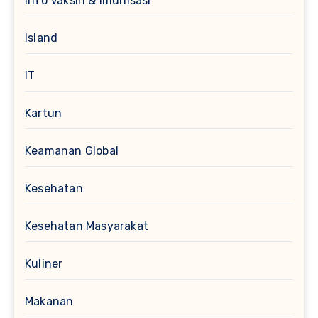
Info Vaksin & Imunisasi
Island
IT
Kartun
Keamanan Global
Kesehatan
Kesehatan Masyarakat
Kuliner
Makanan