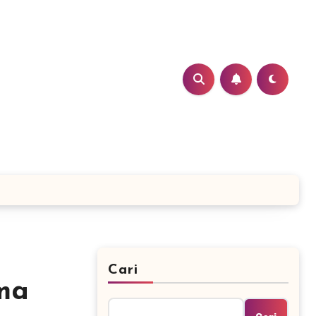
Cari
ma