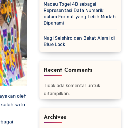
Macau Togel 4D sebagai
Representasi Data Numerik
dalam Format yang Lebih Mudah
Dipahami
Nagi Seishiro dan Bakat Alami di
Blue Lock
Recent Comments
Tidak ada komentar untuk
ditampilkan.
rayakan oleh
 salah satu
Archives
rbagai