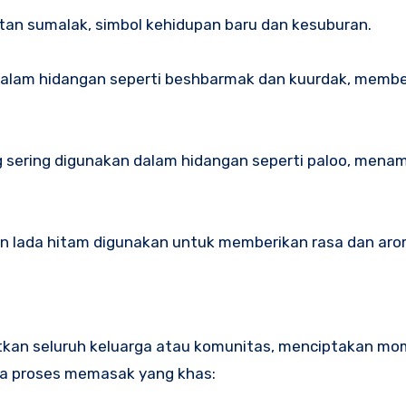
n sumalak, simbol kehidupan baru dan kesuburan.
dalam hidangan seperti beshbarmak dan kuurdak, membe
g sering digunakan dalam hidangan seperti paloo, mena
an lada hitam digunakan untuk memberikan rasa dan ar
atkan seluruh keluarga atau komunitas, menciptakan m
pa proses memasak yang khas: