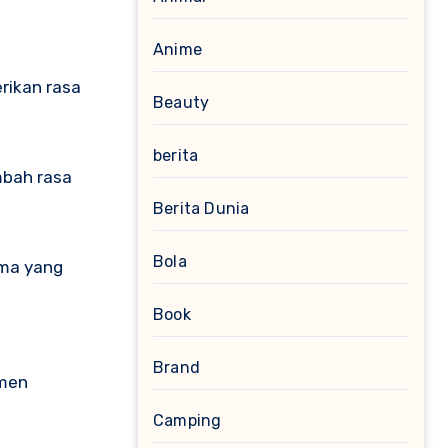
Anime
rikan rasa
Beauty
berita
mbah rasa
Berita Dunia
Bola
oma yang
Book
Brand
omen
Camping