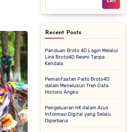
Cari
Recent Posts
Panduan Broto 4D Login Melalui
Link Broto4D Resmi Tanpa
Kendala
Pemanfaatan Paito Broto4D
dalam Menelusuri Tren Data
Historis Angka
Pengeluaran HK dalam Arus
Informasi Digital yang Selalu
Diperbarui