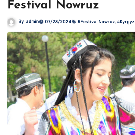
Festival Nowruz
By
admin
07/23/2024
#Festival Nowruz
,
#Kyrgyz