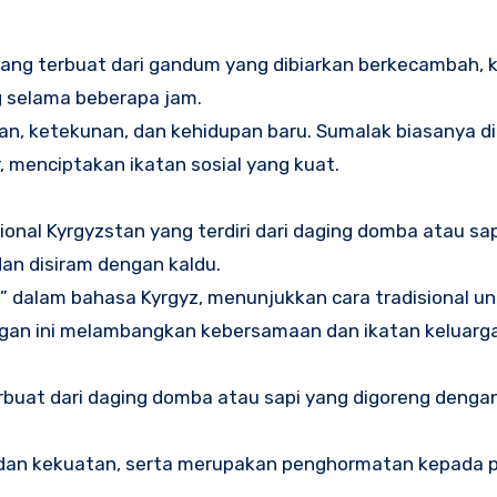
ang terbuat dari gandum yang dibiarkan berkecambah,
 selama beberapa jam.
n, ketekunan, dan kehidupan baru. Sumalak biasanya d
 menciptakan ikatan sosial yang kuat.
nal Kyrgyzstan yang terdiri dari daging domba atau sa
dan disiram dengan kaldu.
i” dalam bahasa Kyrgyz, menunjukkan cara tradisional u
gan ini melambangkan kebersamaan dan ikatan keluarga
rbuat dari daging domba atau sapi yang digoreng deng
an kekuatan, serta merupakan penghormatan kepada pa