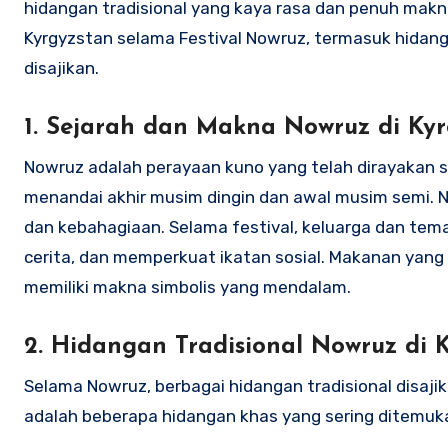
hidangan tradisional yang kaya rasa dan penuh makna 
Kyrgyzstan selama Festival Nowruz, termasuk hidan
disajikan.
1.
Sejarah dan Makna Nowruz di Kyr
Nowruz adalah perayaan kuno yang telah dirayakan sel
menandai akhir musim dingin dan awal musim semi. 
dan kebahagiaan. Selama festival, keluarga dan te
cerita, dan memperkuat ikatan sosial. Makanan yang 
memiliki makna simbolis yang mendalam.
2.
Hidangan Tradisional Nowruz di 
Selama Nowruz, berbagai hidangan tradisional disaj
adalah beberapa hidangan khas yang sering ditemuk