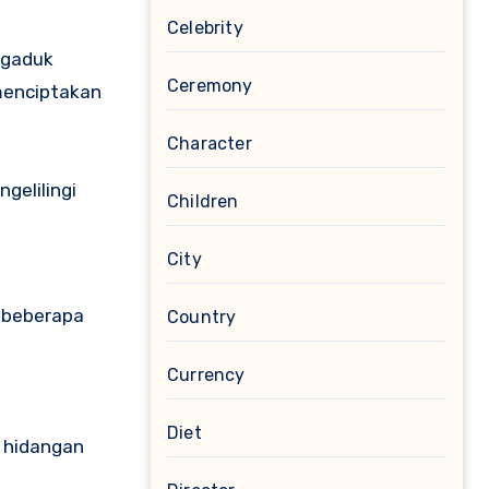
Celebrity
ngaduk
Ceremony
 menciptakan
Character
gelilingi
Children
City
a beberapa
Country
Currency
Diet
 hidangan