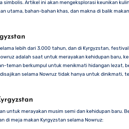
simbolis. Artikel ini akan mengeksplorasi keunikan kuli
gan utama, bahan-bahan khas, dan makna di balik maka
gyzstan
ama lebih dari 3.000 tahun, dan di Kyrgyzstan, festival 
Nowruz adalah saat untuk merayakan kehidupan baru, ke
man-teman berkumpul untuk menikmati hidangan lezat, b
disajikan selama Nowruz tidak hanya untuk dinikmati, te
Kyrgyzstan
ikan untuk merayakan musim semi dan kehidupan baru. Be
an di meja makan Kyrgyzstan selama Nowruz: